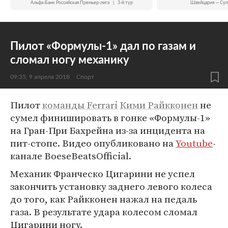
Альфа-Банк Российская Премьер-лига
|
3-й тур
Швейцария — Суп
Пилот «Формулы-1» дал по газам и
сломал ногу механику
09:35, 9 апреля 2018
Спорт
Пилот
команды Ferrari
Кими Райкконен
не
сумел финишировать в гонке «Формулы-1»
на Гран-При Бахрейна из-за инцидента на
пит-стопе. Видео опубликовано на
Youtube
-
канале BoeseBeatsOfficial.
Механик Франческо Цигарини не успел
закончить установку заднего левого колеса
до того, как Райкконен нажал на педаль
газа. В результате удара колесом сломал
Цигарини ногу.