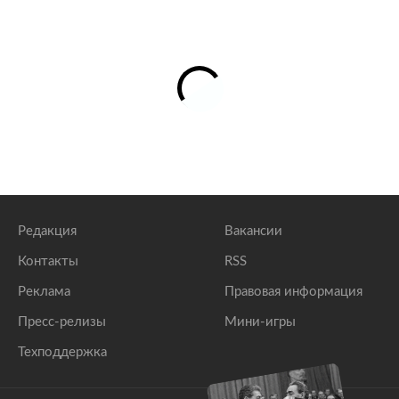
Редакция
Вакансии
Контакты
RSS
Реклама
Правовая информация
Пресс-релизы
Мини-игры
Техподдержка