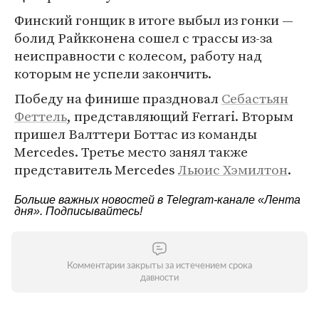
Финский гонщик в итоге выбыл из гонки —
болид Райкконена сошел с трассы из-за
неисправности с колесом, работу над
которым не успели закончить.
Победу на финише праздновал
Себастьян
Феттель
, представляющий Ferrari. Вторым
пришел Валттери Боттас из команды
Mercedes. Третье место занял также
представитель Mercedes
Льюис Хэмилтон
.
Больше важных новостей в Telegram-канале
«Лента
дня»
. Подписывайтесь!
Комментарии закрыты за истечением срока
давности