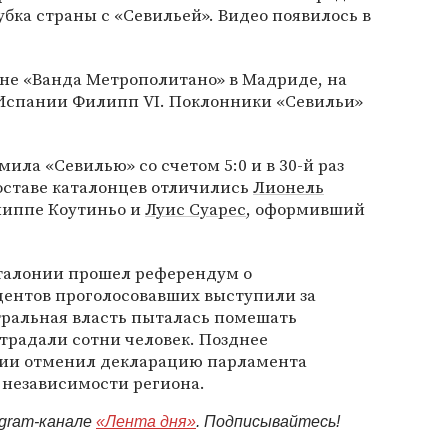
бка страны с «Севильей». Видео появилось в
.
оне «Ванда Метрополитано» в Мадриде, на
 Испании Филипп VI. Поклонники «Севильи»
мила «Севилью» со счетом 5:0 и в 30-й раз
оставе каталонцев отличились
Лионель
липпе Коутиньо и
Луис Суарес
, оформивший
аталонии прошел референдум о
центов проголосовавших выступили за
тральная власть пыталась помешать
традали сотни человек. Позднее
ии отменил декларацию парламента
 независимости региона.
egram-канале
«Лента дня»
. Подписывайтесь!