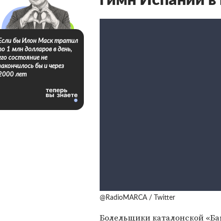
гимн Испании в
Если бы Илон Маск тратил
по 1 млн долларов в день,
его состояние не
закончилось бы и через
2000 лет
@RadioMARCA / Twitter
Болельщики каталонской «Ба