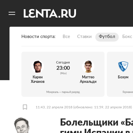
11
A
Новости спорта
Все
Ставки
Футбол
Бокс
Сегодня
23:00
(Мск)
Карен
Маттео
Бохум
Хачанов
Арнальди
Монреаль — парный разряд
Германи
11:43, 22 апреля 2018
(обновлено: 11:59, 22 апреля 2018)
Болельщики «Б