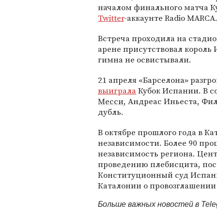
началом финального матча Ку
Twitter
-аккаунте Radio MARCA
Встреча проходила на стади
арене присутствовал король
гимна не освистывали.
21 апреля «Барселона» разгро
выиграла
Кубок Испании. В с
Месси
, Андреас Иньеста, Фи
дубль.
В октябре прошлого года в К
независимости. Более 90 про
независимость региона. Цен
проведению плебисцита, пос
Конституционный суд Испан
Каталонии о провозглашении
Больше важных новостей в Tel