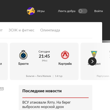
Игры
Лента добра
Войти
рт
ЗОЖ и фитнес
Олимпиада
Сегодня
21:45
(Мск)
йл
Брюгге
Кортрейк
Эшторил
Бельгия — Лига Жюпиле
|
1-й тур
Португалия 
Последние новости
ВСУ атаковали Ялту. На берег
выбросило морской дрон