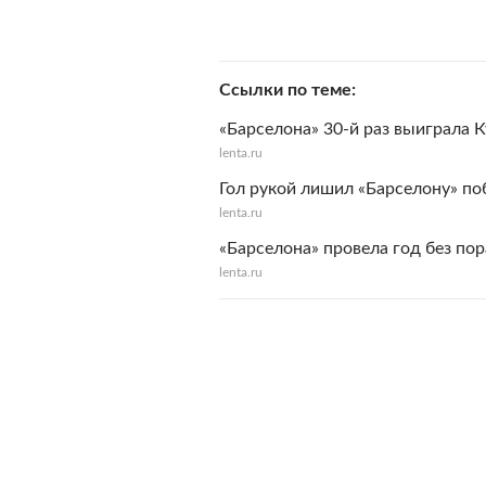
Ссылки по теме
«Барселона» 30-й раз выиграла 
lenta.ru
Гол рукой лишил «Барселону» п
lenta.ru
«Барселона» провела год без по
lenta.ru