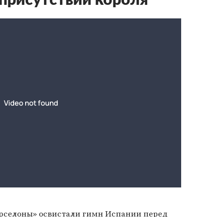
 присутствии короля
рселоны» освистали гимн Испании перед