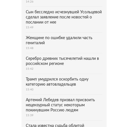
14:26
Сын бесследно исчезнувшей Усольцевой
сделал заявление после новостей о
послании от нее
15:49
Женщине по ошибке удалили часть
гениталий
15:48
Серебро древних тысячелетий нашли в
российском регионе
15:42
Трамп умудрился оскорбить одну
категорию автовладельцев
15:40
Артемий Лебедев призвал присвоить
нецензурный статус некоторым
покинувшим Россию людям
15:39
Стала известна судьба облитой