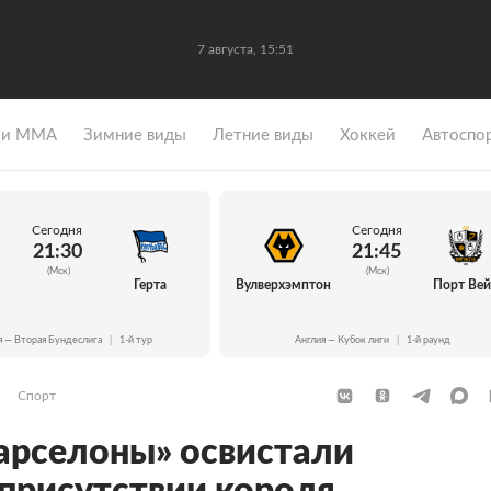
7 августа, 15:51
 и ММА
Зимние виды
Летние виды
Хоккей
Автоспо
Сегодня
Сегодня
21:30
21:45
(Мск)
(Мск)
Герта
Вулверхэмптон
Порт Ве
я — Вторая Бундеслига
|
1-й тур
Англия — Кубок лиги
|
1-й раунд
Спорт
арселоны» освистали