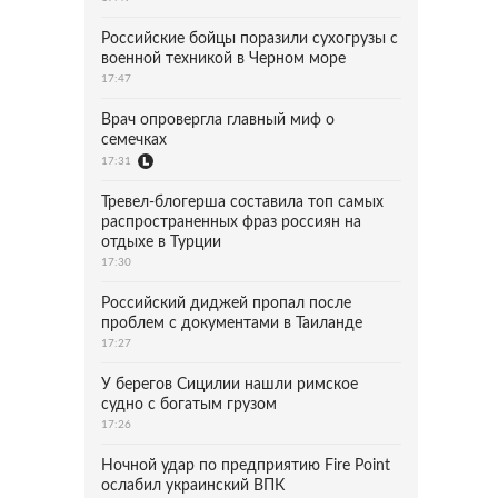
Российские бойцы поразили сухогрузы с
военной техникой в Черном море
17:47
Врач опровергла главный миф о
семечках
17:31
Тревел-блогерша составила топ самых
распространенных фраз россиян на
отдыхе в Турции
17:30
Российский диджей пропал после
проблем с документами в Таиланде
17:27
У берегов Сицилии нашли римское
судно с богатым грузом
17:26
Ночной удар по предприятию Fire Point
ослабил украинский ВПК