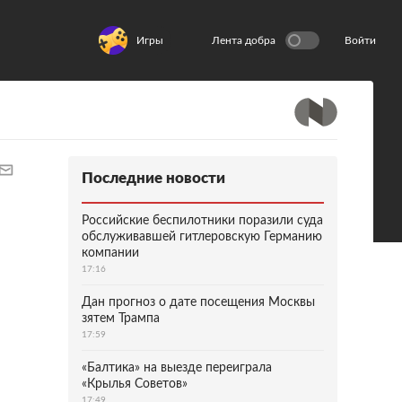
Игры
Лента добра
Войти
Последние новости
Российские беспилотники поразили суда
обслуживавшей гитлеровскую Германию
компании
17:16
Дан прогноз о дате посещения Москвы
зятем Трампа
17:59
«Балтика» на выезде переиграла
«Крылья Советов»
17:49