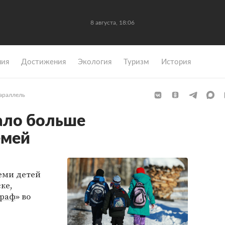
8 августа, 18:06
ния
Достижения
Экология
Туризм
История
параллель
ало больше
емей
,
еми детей
ке,
граф
» во