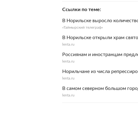
Ссылки по теме
В Норильске выросло количеств
«Таймырский телеграф»
В Норильске открыли храм свято
lenta.ru
Россиянам и иностранцам предл
lenta.ru
Норильчане из числа репрессир
lenta.ru
В самом северном большом город
lenta.ru