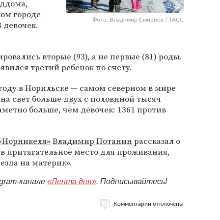
ддома,
ном городе
Фото: Владимир Смирнов / ТАСС
 девочек.
ровались вторые (93), а не первые (81) роды.
явился третий ребенок по счету.
 году в Норильске — самом северном в мире
на свет больше двух с половиной тысяч
аметно больше, чем девочек: 1361 против
«Норникеля»
Владимир Потанин
рассказал о
в притягательное место для проживания,
езда на материк».
egram-канале
«Лента дня»
. Подписывайтесь!
Комментарии отключены