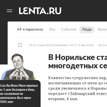
11
A
69-я параллель
Все
События
Люди
Явле
14:23, 8 мая 2018
(обновлено: 14:27, 8 мая 2018)
69-я 
В Норильске ст
многодетных с
Количество супружеских пар
воспитывающих от пяти до с
Если бы Илон Маск тратил
среди увеличилось в Норильс
по 1 млн долларов в день,
передает «
Таймырский теле
его состояние не
вторник, 8 мая.
закончилось бы и через
2000 лет