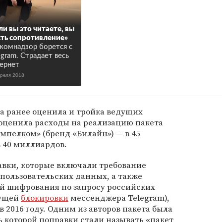
ли вы это читаете, вы
сть сопротивление»
комнадзор борется с
egram. Страдает весь
ернет
преля 2018
а ранее оценила и тройка ведущих
оценила расходы на реализацию пакета
мпелком»
(бренд «Билайн») — в 45
 40 миллиардов.
вки, которые включали требование
пользовательских данных, а также
ей шифрования по запросу российских
кущей
блокировки
мессенджера Telegram),
в 2016 году. Одним из авторов пакета была
ть которой поправки стали называть «пакет