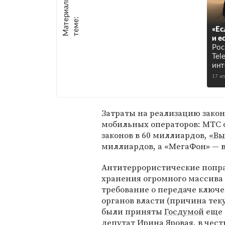
М
а
т
р
и
а
л
ы
п
о
т
е
м
е
е
:
«Ес
и е
Рос
Tel
инт
17 а
Затраты на реализацию закон
мобильных операторов: МТС 
законов в 60 миллиардов,
«Вы
миллиардов, а «МегаФон» — в
Антитеррористические попра
хранения огромного массива 
требование о передаче ключ
органов власти (причина те
были приняты
Госдумой
еще 
депутат
Ирина Яровая
, в чес