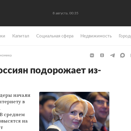
8 августа, 00:35
ки
Капитал
Социальная сфера
Недвижимость
Город
номика
оссиян подорожает из-
деры начали
нтернету в
а
 В среднем
овысятся на
ет