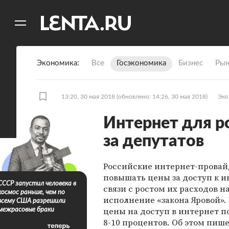
11
A
Экономика
Все
Госэкономика
Бизнес
Рын
13:20, 30 мая 2018
(обновлено: 14:26, 30 мая 2018)
Эко
Интернет для р
за депутатов
Российские интернет-провай
повышать цены за доступ к и
СССР запустил человека в
связи с ростом их расходов н
космос раньше, чем по
исполнение «закона Яровой».
всему США разрешили
цены на доступ в интернет п
межрасовые браки
8-10 процентов. Об этом пиш