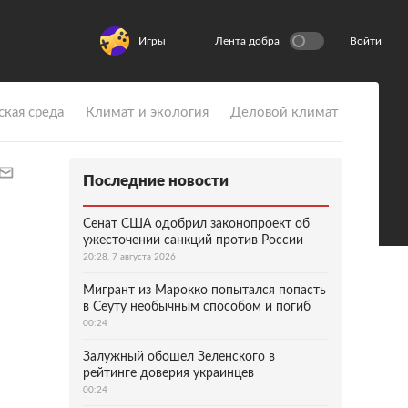
Игры
Лента добра
Войти
ская среда
Климат и экология
Деловой климат
Последние новости
Сенат США одобрил законопроект об
ужесточении санкций против России
20:28, 7 августа 2026
Мигрант из Марокко попытался попасть
в Сеуту необычным способом и погиб
00:24
Залужный обошел Зеленского в
рейтинге доверия украинцев
00:24