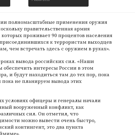
7 июня 2018
ирии полномасштабные применения оружия
поскольку правительственная армия
 которых проживает 90 процентов населения
о присоединившихся к террористам выходцев
м, чем встречать здесь с оружием в руках».
 сроках вывода российских сил. «Наши
ы обеспечить интересы России в этом
а, и будут находиться там до тех пор, пока
ы пока не планируем вывода этих
вых условиях офицеры и генералы начали
енный вооруженный конфликт, как
азличных сил. Он отметил, что
имости можно вывести очень быстро,
нский контингент, это два пункта
еймиме».