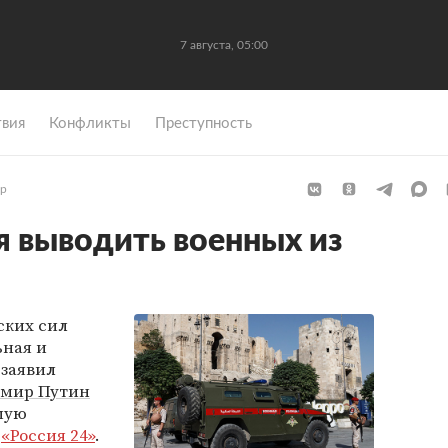
7 августа, 05:00
вия
Конфликты
Преступность
р
я выводить военных из
ских сил
ьная и
 заявил
мир Путин
мую
л
«Россия 24»
.