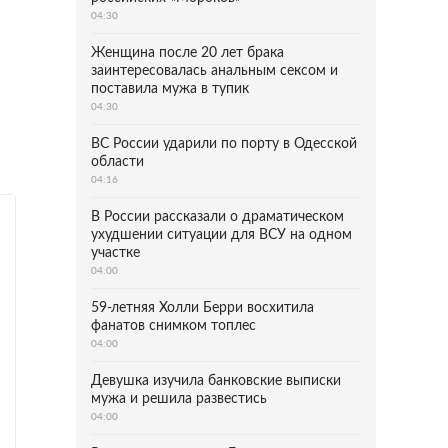
04:30
Женщина после 20 лет брака
заинтересовалась анальным сексом и
поставила мужа в тупик
04:30
ВС России ударили по порту в Одесской
области
04:16
В России рассказали о драматическом
ухудшении ситуации для ВСУ на одном
участке
04:00
59-летняя Холли Берри восхитила
фанатов снимком топлес
04:00
Девушка изучила банковские выписки
мужа и решила развестись
04:00