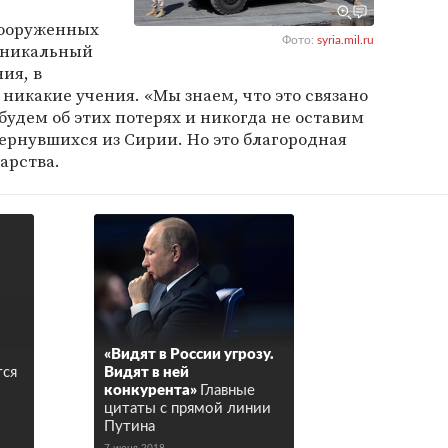
вооруженных
Фото:
syria.mil.ru
 уникальный
ия, в
никакие учения. «Мы знаем, что это связано
будем об этих потерях и никогда не оставим
вернувшихся из Сирии. Но это благородная
дарства.
«Видят в России угрозу.
тся
Видят в ней
конкурента»
Главные
цитаты с прямой линии
Путина