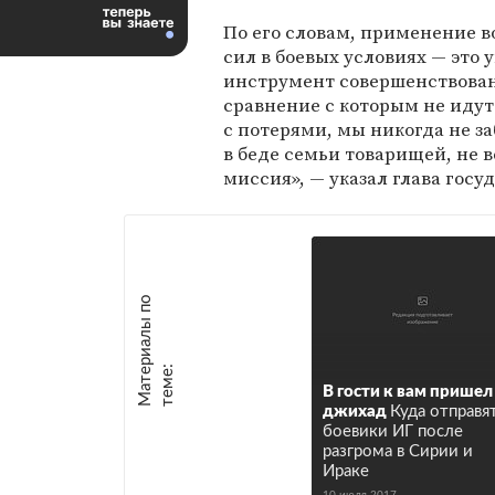
По его словам, применение 
сил в боевых условиях — это
инструмент совершенствован
сравнение с которым не идут 
с потерями, мы никогда не за
в беде семьи товарищей, не 
миссия», — указал глава госу
М
а
т
р
и
а
л
ы
п
о
т
е
м
е
е
:
В гости к вам пришел
джихад
Куда отправя
боевики ИГ после
разгрома в Сирии и
Ираке