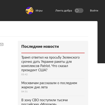
Игры
Лента добра
Войти
Последние новости
Трамп ответил на просьбу Зеленского
срочно дать Украине ракеты для
комплексов Patriot. Что сказал
президент США?
03:42
Москвичам рассказали о последнем
жарком дне лета
04:51
В зону СВО поступили тысячи
российских «Мороков»