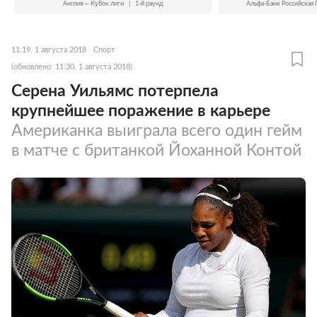
Англия — Кубок лиги
|
1-й раунд
Альфа-Банк Российская 
11:19, 1 августа 2018
Спорт
(обновлено: 11:30, 1 августа 2018)
Серена Уильямс потерпела
крупнейшее поражение в карьере
Американка выиграла всего один гейм
в матче с британкой Йоханной Контой