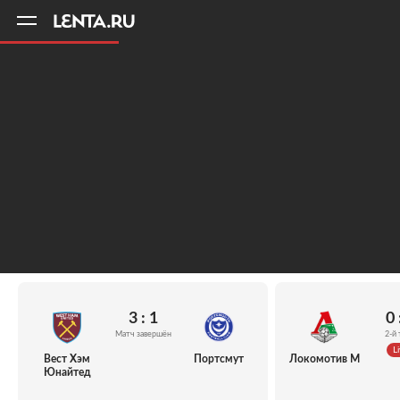
11
A
3 : 1
0 
Матч завершён
2-й 
Li
Вест Хэм
Портсмут
Локомотив М
Юнайтед