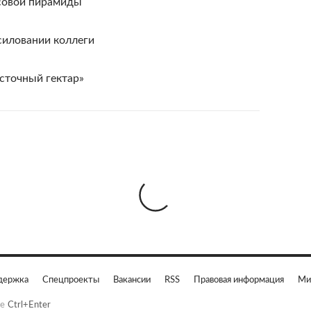
совой пирамиды
силовании коллеги
сточный гектар»
держка
Спецпроекты
Вакансии
RSS
Правовая информация
Ми
е
Ctrl+Enter