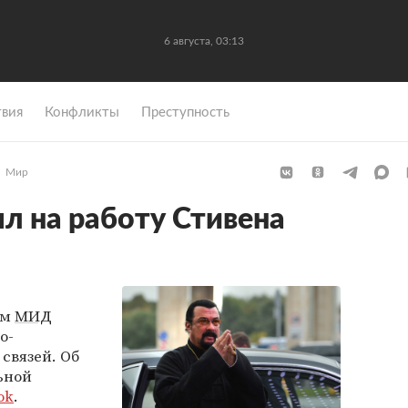
6 августа, 03:13
вия
Конфликты
Преступность
Мир
л на работу Стивена
ем
МИД
о-
связей. Об
ьной
ok
.