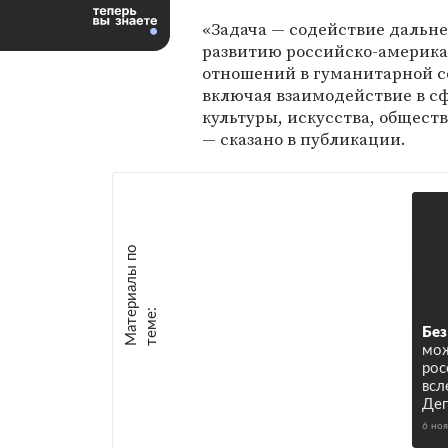
«Задача — содействие дальн
развитию российско-америк
отношений в гуманитарной с
включая взаимодействие в с
культуры, искусства, общест
— сказано в публикации.
М
а
т
р
и
а
л
ы
п
о
т
е
м
е
е
:
Без
мож
рос
всл
Деп
6 но