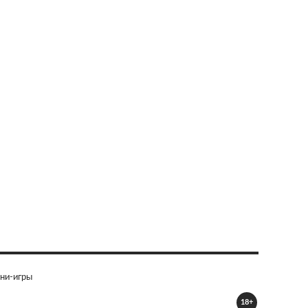
ни-игры
18+