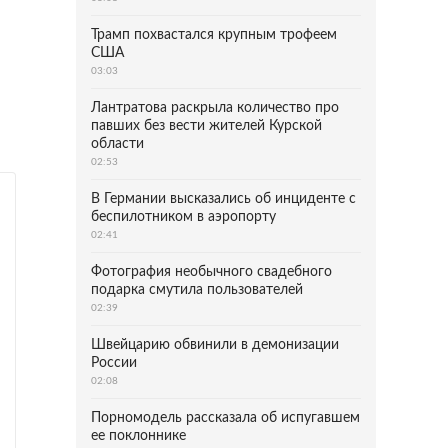
Трамп похвастался крупным трофеем
США
03:03
Лантратова раскрыла количество про
павших без вести жителей Курской
области
02:53
В Германии высказались об инциденте с
беспилотником в аэропорту
02:41
Фотография необычного свадебного
подарка смутила пользователей
02:39
Швейцарию обвинили в демонизации
России
02:08
Порномодель рассказала об испугавшем
ее поклоннике