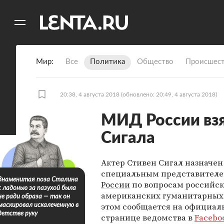
11
A
Мир
Все
Политика
Общество
Происшест
20:38, 4 августа 2018
(обновлено: 20:49, 4 августа 2018)
МИД России взя
Сигала
Актер Стивен Сигал назначен
специальным представител
Знаменитая поза Сталина
России
по вопросам российск
с ладонью за пазухой была
американских гуманитарных 
не ради образа — так он
этом сообщается на официал
маскировал искалеченную в
детстве руку
странице ведомства в
Facebo