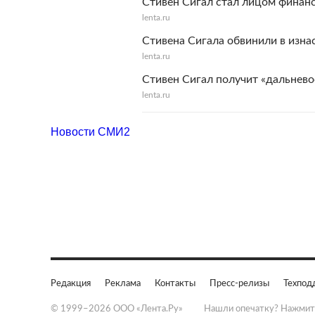
Стивен Сигал стал лицом финан
lenta.ru
Стивена Сигала обвинили в изна
lenta.ru
Стивен Сигал получит «дальнево
lenta.ru
Новости СМИ2
Редакция
Реклама
Контакты
Пресс-релизы
Техпод
© 1999–2026 ООО «Лента.Ру»
Нашли опечатку? Нажмит