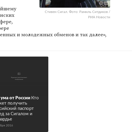
ейшему
Стивен Сигал. Фото: Рамиль Ситдиков /
анских
РИА Новости
фере,
фере
венных и молодежных обменов и так далее»,
 ума от России
Кто
ет получить
сийский паспорт
ед за Сигалом и
ардье
ября 2016