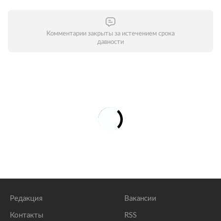
Комментарии закрыты за истечением срока
давности
Редакция
Вакансии
Контакты
RSS