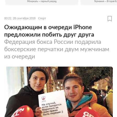
Монреаль — парный разряд
Германия — Вторая Б
00:22, 28 сентября 2018
Спорт
Ожидающим в очереди iPhone
предложили побить друг друга
Федерация бокса России подарила
боксерские перчатки двум мужчинам
из очереди