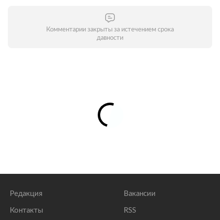
Комментарии закрыты за истечением срока
давности
Редакция
Вакансии
Контакты
RSS