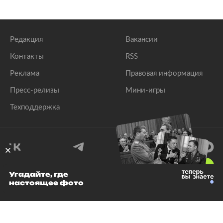
Редакция
Вакансии
Контакты
RSS
Реклама
Правовая информация
Пресс-релизы
Мини-игры
Техподдержка
18
+
Угадайте, где
настоящее фото
© 1999–2026 Все права защищены.
ООО «Лента.Ру»
Лента добра
деактивирована. Добро