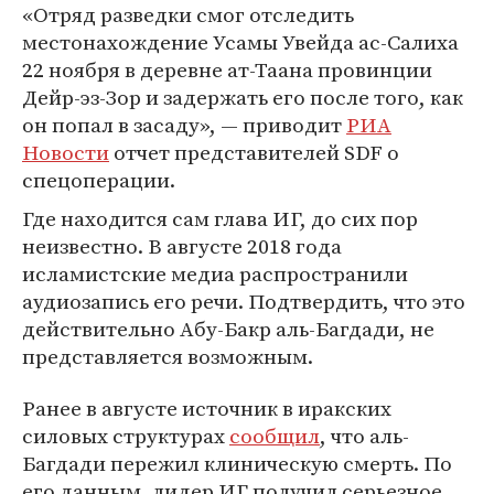
«Отряд разведки смог отследить
местонахождение Усамы Увейда ас-Салиха
22 ноября в деревне ат-Таана провинции
Дейр-эз-Зор и задержать его после того, как
он попал в засаду», — приводит
РИА
Новости
отчет представителей SDF о
спецоперации.
Где находится сам глава ИГ, до сих пор
неизвестно. В августе 2018 года
исламистские медиа распространили
аудиозапись его речи. Подтвердить, что это
действительно Абу-Бакр аль-Багдади, не
представляется возможным.
Ранее в августе источник в иракских
силовых структурах
сообщил
, что аль-
Багдади пережил клиническую смерть. По
его данным, лидер ИГ получил серьезное