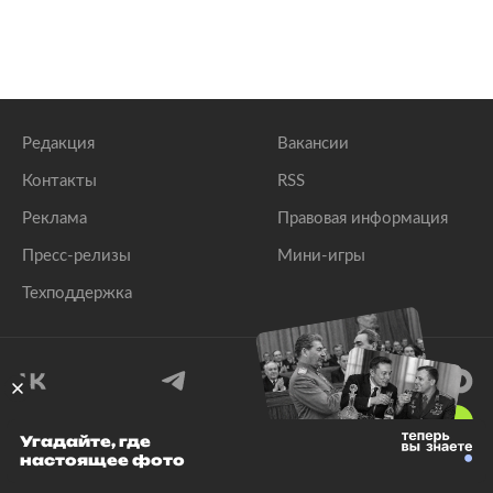
Редакция
Вакансии
Контакты
RSS
Реклама
Правовая информация
Пресс-релизы
Мини-игры
Техподдержка
18
+
Угадайте, где
настоящее фото
© 1999–2026 Все права защищены.
ООО «Лента.Ру»