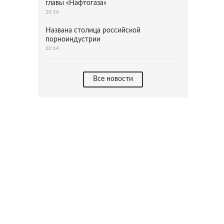
главы «Нафтогаза»
20:16
Названа столица российской
порноиндустрии
20:14
Все новости