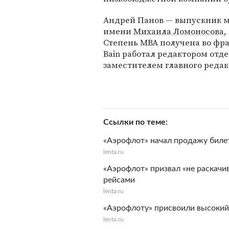
Андрей Панов — выпускник м
имени
Михаила Ломоносова
,
Степень MBA получена во фра
Bain работал редактором от
заместителем главного редакт
Ссылки по теме
«Аэрофлот» начал продажу биле
lenta.ru
«Аэрофлот» призвал «не раскачи
рейсами
lenta.ru
«Аэрофлоту» присвоили высокий
lenta.ru