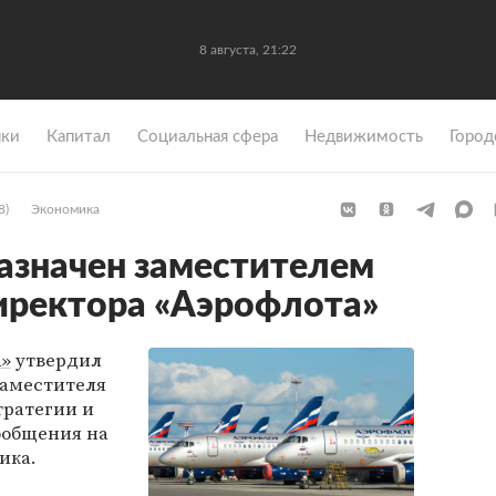
8 августа, 21:22
ки
Капитал
Социальная сфера
Недвижимость
Город
8)
Экономика
азначен заместителем
иректора «Аэрофлота»
а»
утвердил
заместителя
тратегии и
ообщения на
ика.