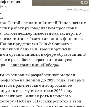
рофлот» из
in &
Фото: Shutterstock
к
у»
ра. В этой компании Андрей Панов начал c
ершил работу руководителем проектов и
. Топ-менеджер известен как эксперт по
онсалтинга в области авиации, финансов,
й Панов представлял Bain & Company в
ссийскими банками, транспортными
ми организациями в сфере образования. В
ие в разработке стратегии и запуске
ера —
авиакомпании «Победа»
.
им из основных разработчиков модели
рофлота» на период до 2023 года. Теперь в
маться практическими вопросами ее
ирует к своему столетию в 2023 году
пассажиров. Важная роль ключевого
костеру «Победа». Пассажиропоток в этой
дет увеличен до 25-30 миллионов человек.