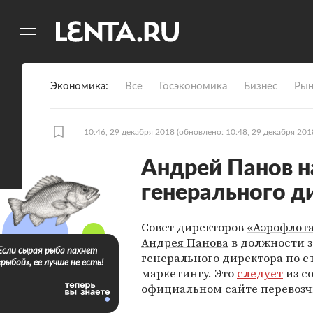
11
A
Экономика
Все
Госэкономика
Бизнес
Рын
10:46, 29 декабря 2018
(обновлено: 10:48, 29 декабря 201
Андрей Панов н
генерального д
Совет директоров
«Аэрофлот
Андрея Панова
в должности 
Если сырая рыба пахнет
генерального директора по с
«рыбой», ее лучше не есть!
маркетингу. Это
следует
из с
официальном сайте перевозч