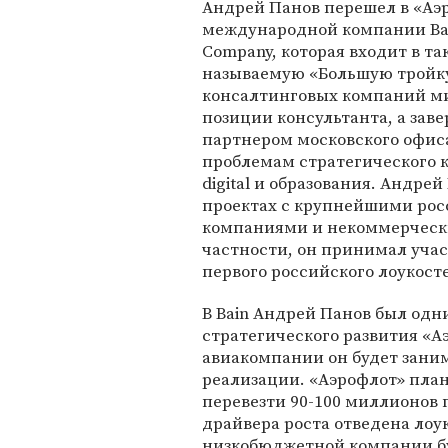
Андрей Панов перешел в «Аэ
международной компании Ba
Company, которая входит в та
называемую «Большую тройк
консалтинговых компаний ми
позиции консультанта, а зав
партнером московского офиса
проблемам стратегического к
digital и образования. Андре
проектах с крупнейшими ро
компаниями и некоммерчески
частности, он принимал участ
первого российского лоукост
В Bain Андрей Панов был одн
стратегического развития «Аэ
авиакомпании он будет зани
реализации. «Аэрофлот» план
перевезти 90-100 миллионов 
драйвера роста отведена лоу
низкобюджетной компании бу