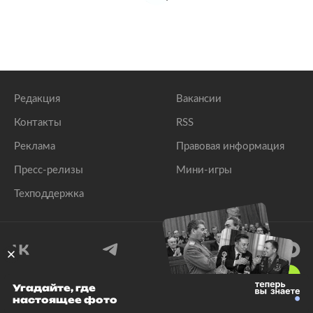
Редакция
Вакансии
Контакты
RSS
Реклама
Правовая информация
Пресс-релизы
Мини-игры
Техподдержка
18
+
Угадайте, где
настоящее фото
© 1999–2026 Все права защищены.
ООО «Лента.Ру»