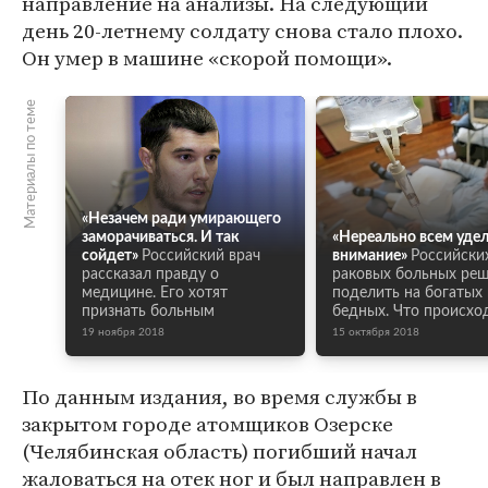
направление на анализы. На следующий
день 20-летнему солдату снова стало плохо.
Он умер в машине «скорой помощи».
Материалы по теме
«Незачем ради умирающего
заморачиваться. И так
«Нереально всем уде
сойдет»
Российский врач
внимание»
Российски
рассказал правду о
раковых больных ре
медицине. Его хотят
поделить на богатых 
признать больным
бедных. Что происхо
19 ноября 2018
15 октября 2018
По данным издания, во время службы в
закрытом городе атомщиков Озерске
(Челябинская область) погибший начал
жаловаться на отек ног и был направлен в