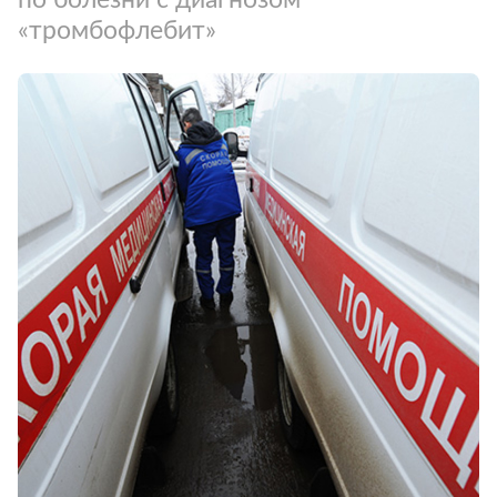
«тромбофлебит»