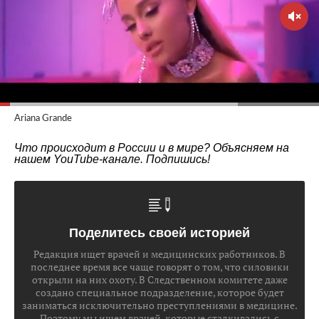
Ariana Grande
Что происходит в России и в мире? Объясняем на
нашем
YouTube-канале
. Подпишись!
Поделитесь своей историей
Редакция ищет врачей и медицинских работников. В
последнее время все чаще говорят о том, что силовики
открыли на них охоту. В Следственном комитете даже
создано специальное подразделение, которое будет
заниматься исключительно преступлениями в медицине.
Поэтому мы ищем врачей, которые сталкивались с