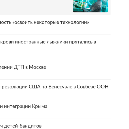
ность «освоить некоторые технологии»
крови иностранные лыжники прятались в
лении ДТП в Москве
т резолюции США по Венесуэле в Совбезе ООН
ии интеграции Крыма
яч детей-бандитов