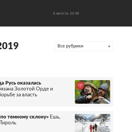
6 августа, 22:38
2019
Все рубрики
а Русь оказалась
бязана Золотой Орде и
орьбе за власть
 по темному склону»
Ешь,
 Тироль