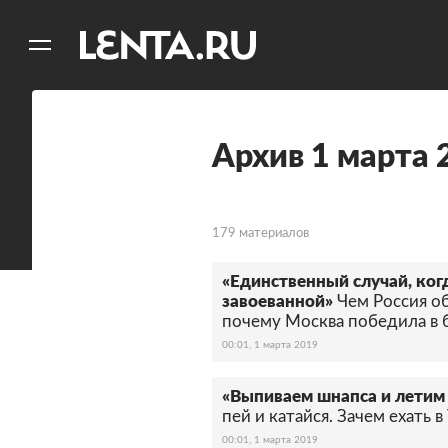
11
A
Архив 1 марта 
179 материалов
«Единственный случай, когд
завоеванной»
Чем Россия о
почему Москва победила в б
00:01, 1 марта 2019
«Выпиваем шнапса и летим
пей и катайся. Зачем ехать в
00:01, 1 марта 2019