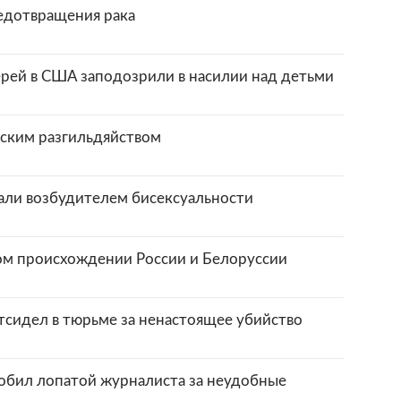
едотвращения рака
ерей в США заподозрили в насилии над детьми
сским разгильдяйством
али возбудителем бисексуальности
ом происхождении России и Белоруссии
тсидел в тюрьме за ненастоящее убийство
обил лопатой журналиста за неудобные