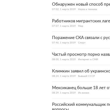
Обнаружен новый способ пр
07:02, 1 марта 2019
Наука и техника
Работников мигрантских лаг
07:07, 1 марта 2019
Мир
Поражение СКА связали с ру
07:46, 1 марта 2019
Спорт
Частый просмотр порно назв
08:00, 1 марта 2019
Интернет и СМИ
Климкин заявил об украинск
08:24, 1 марта 2019
Бывший СССР
Мексиканец больше 18 лет о
08:29, 1 марта 2019
Из жизни
Российский коммунальщик п
вопросы