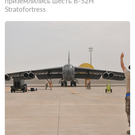
приземлились шесть B-52H
Stratofortress