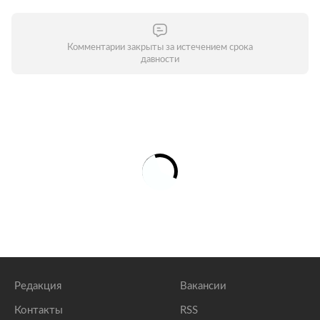
Комментарии закрыты за истечением срока
давности
Редакция
Вакансии
Контакты
RSS