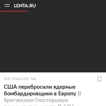
11
A
03:09, 17 марта 2019
Мир
США перебросили ядерные
бомбардировщики в Европу
В
британском Глостершире