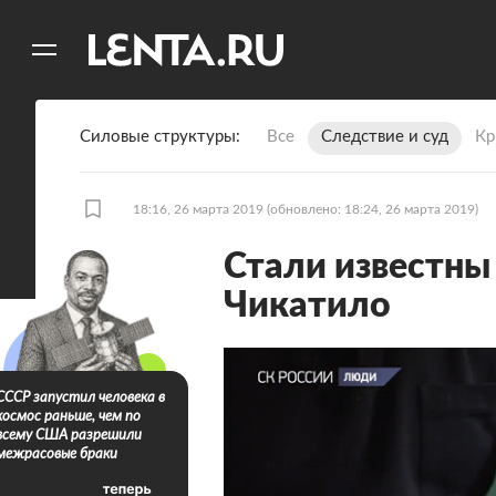
11
A
Силовые структуры
Все
Следствие и суд
Кр
18:16, 26 марта 2019
(обновлено: 18:24, 26 марта 2019)
Стали известны
Чикатило
СССР запустил человека в
космос раньше, чем по
всему США разрешили
межрасовые браки