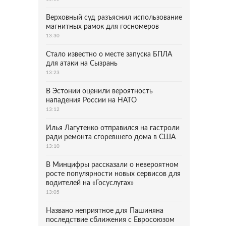
Верховный суд разъяснил использование
магнитных рамок для госномеров
13:30
Стало известно о месте запуска БПЛА
для атаки на Сызрань
13:23
В Эстонии оценили вероятность
нападения России на НАТО
13:12
Илья Лагутенко отправился на гастроли
ради ремонта сгоревшего дома в США
13:10
В Минцифры рассказали о невероятном
росте популярности новых сервисов для
водителей на «Госуслугах»
13:05
Названо неприятное для Пашиняна
последствие сближения с Евросоюзом