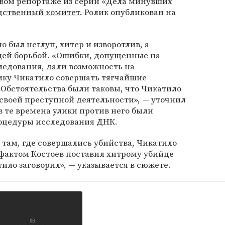
рвом репортаже из серии «Дела минувших
дственный комитет
. Ролик опубликован на
о был неглуп, хитер и изворотлив, а
щей борьбой. «Ошибки, допущенные на
ледования, дали возможность на
ику Чикатило совершать тягчайшие
 «Обстоятельства были таковы, что Чикатило
 своей преступной деятельности», — уточнил
 в те времена улики против него были
роцедуры исследования ДНК.
о там, где совершались убийства, Чикатило
фактом Костоев поставил хитрому убийце
ило заговорил», — указывается в сюжете.