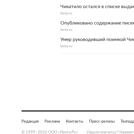
Чикатило остался в списке выда
lenta.ru
Опубликовано содержание писе
lenta.ru
Умер руководивший поимкой Чик
lenta.ru
Редакция
Реклама
Контакты
Пресс-релизы
Техпод
© 1999–2026 ООО «Лента.Ру»
Нашли опечатку? Нажмит