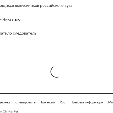
ющихся выпускников российского вуза
м Чикатило
атило следователь
держка
Спецпроекты
Вакансии
RSS
Правовая информация
Ми
е
Ctrl+Enter