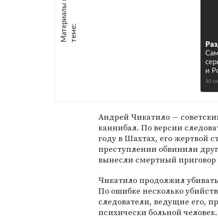
М
а
т
р
и
а
л
ы
п
о
т
е
м
е
е
:
Раз
Сам
сер
и Р
30 с
Андрей Чикатило — советски
каннибал. По версии следова
году в Шахтах, его жертвой с
преступлении обвинили друг
вынесли смертный приговор и
Чикатило продолжил убивать,
По ошибке несколько убийств
следователи, ведущие его, 
психически больной человек.