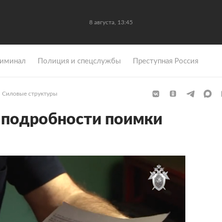
8 августа, 13:45
иминал
Полиция и спецслужбы
Преступная Россия
Силовые структуры
 подробности поимки