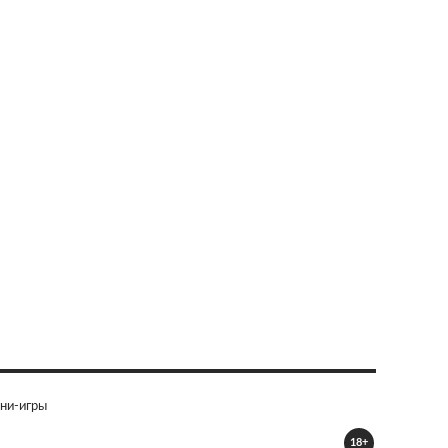
ни-игры
18+