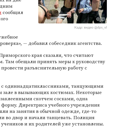
едним
и
сообщил
ного
Кадр: видео @dps_vl
лужебное
роверка», — добавил собеседник агентства.
Приморского края сказали, что считают
 Там обещали принять меры к руководству
 провести разъяснительную работу с
ео с одиннадцатиклассниками, танцующими
ом зале в вызывающих костюмах. Некоторые
с заклеенными скотчем сосками, одна
 форму. Директриса учебного учреждения
шли на занятия в обычной одежде, где-то
и во двор и начали танцевать. Полиция
 учеников и их родителей уже установлены.