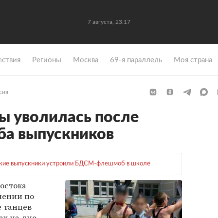
7 августа, 23:17
ствия
Регионы
Москва
69-я параллель
Моя страна
сия
ы уволилась после
а выпускников
ские выпускники устроили БДСМ-флешмоб в школе
остока
нении по
 танцев
х на дне