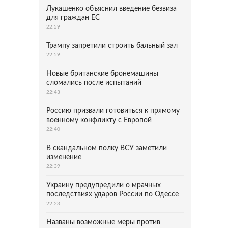
Лукашенко объяснил введение безвиза
для граждан ЕС
22:59
Трампу запретили строить бальный зал
22:59
Новые британские бронемашины
сломались после испытаний
22:43
Россию призвали готовиться к прямому
военному конфликту с Европой
22:40
В скандальном полку ВСУ заметили
изменение
22:39
Украину предупредили о мрачных
последствиях ударов России по Одессе
22:23
Названы возможные меры против