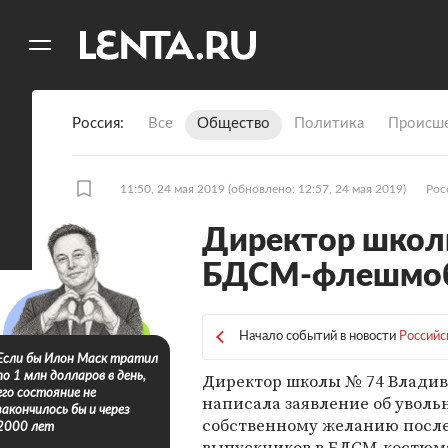
11
A
Россия
Все
Общество
Политика
Происше
11:50, 24 мая 2019
(обновлено: 12:57, 24 мая 2019)
Рос
Директор школ
БДСМ-флешмоб
Начало событий в новости
Россий
Если бы Илон Маск тратил
Директор школы № 74 Владив
по 1 млн долларов в день,
его состояние не
написала заявление об уволь
закончилось бы и через
собственному желанию после
2000 лет
выпускников в БДСМ-костюма