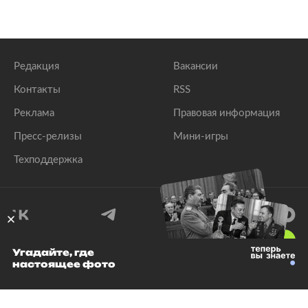
Редакция
Вакансии
Контакты
RSS
Реклама
Правовая информация
Пресс-релизы
Мини-игры
Техподдержка
18
+
Угадайте, где
настоящее фото
© 1999–2026 Все права защищены.
ООО «Лента.Ру»
Лента добра