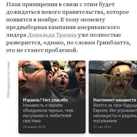
План примирения в связи с этим будет
дожидаться нового правительства, которое
появится в ноябре. К тому моменту
предвыборная кампания американского
лидера
Дональда Трампа
уже полностью
развернется, однако, по словам Гринблатта,
это не станет проблемой.
Материалы по теме
Израиль? Нет, спасибо
Континент ненависти
Ненависть к евреям
боятся за свое будущ
объединила черных, геев,
Европе. Им угрожают
мусульман и любителей
неонацисты и радика
свастики
мусульмане
18 января 2018
27 мая 2019