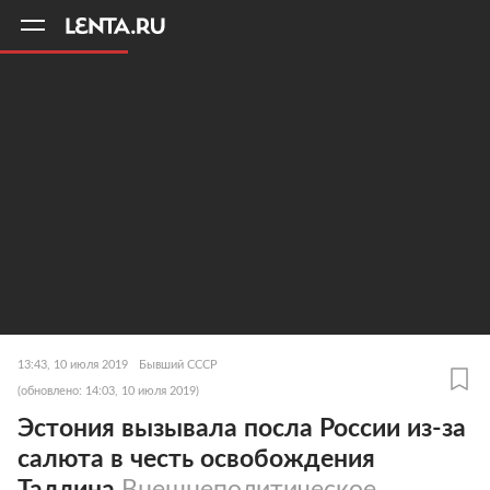
11
A
13:43, 10 июля 2019
Бывший СССР
(обновлено: 14:03, 10 июля 2019)
Эстония вызывала посла России из-за
салюта в честь освобождения
Таллина
Внешнеполитическое