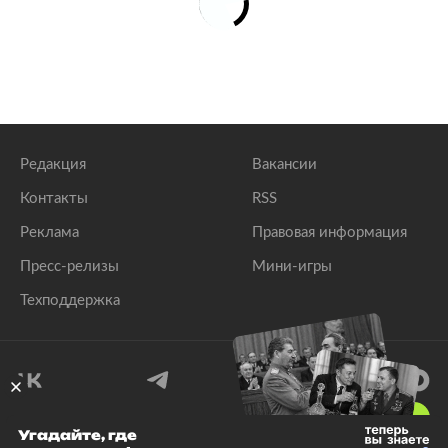
Редакция
Вакансии
Контакты
RSS
Реклама
Правовая информация
Пресс-релизы
Мини-игры
Техподдержка
18
+
Угадайте, где