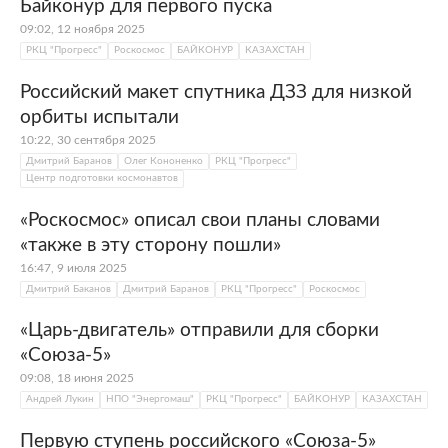
Байконур для первого пуска
09:02, 12 ноября 2025
РКЦ "Прогресс"
Роскосмос
БАЙКОНУР
КАЗАХСТАН
Российский макет спутника ДЗЗ для низкой
орбиты испытали
10:22, 30 сентября 2025
Дмитрий Баранов
Олег Кононенко
РКЦ "Прогресс"
Центр подготовки космонавтов
«Роскосмос» описал свои планы словами
«также в эту сторону пошли»
16:47, 9 июля 2025
Дмитрий Баканов
Дмитрий Баранов
РКЦ "Прогресс"
Роскосмос
«Царь-двигатель» отправили для сборки
«Союза-5»
09:08, 18 июня 2025
Андрей Лукин
НПО "Энергомаш"
РКЦ "Прогресс"
БАЙКОНУР
КАЗАХСТАН
Первую ступень российского «Союза-5»