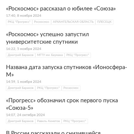
«Роскосмос» рассказал о юбилее «Союза»
17:40, 8 ноября 2024
РКЦ "Прогресс"
Роскосмос
АРХАНГЕЛЬСКАЯ ОБЛАСТЬ
ПЛЕСЕЦК
«Роскосмос» успешно запустил
университетские спутники
16:22, 5 ноября 2024
Дмитрий Баранов
МГТУ им. Баумана
РКЦ "Прогресс"
Названа дата запуска спутников «Ионосфера-
М»
14:59, 1 ноября 2024
Дмитрий Баранов
РКЦ "Прогресс"
Роскосмос
«Прогресс» обозначил срок первого пуска
«Союза-5»
14:07, 24 октября 2024
Дмитрий Баранов
Равиль Ахметов
РКЦ "Прогресс"
В России рассказали о снизившейся