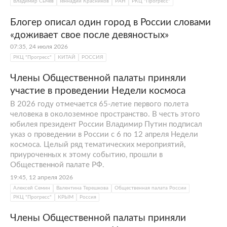
Владимир Сычев
Геннадий Красников
РАН
РКЦ "Прогресс"
Блогер описал один город в России словами
«доживает свое после девяностых»
07:35, 24 июля 2026
РКЦ "Прогресс"
КИТАЙ
РОССИЯ
Члены Общественной палаты приняли
участие в проведении Недели космоса
В 2026 году отмечается 65-летие первого полета
человека в околоземное пространство. В честь этого
юбилея президент России Владимир Путин подписал
указ о проведении в России с 6 по 12 апреля Недели
космоса. Целый ряд тематических мероприятий,
приуроченных к этому событию, прошли в
Общественной палате РФ.
19:45, 12 апреля 2026
Алексей Семин
Валентина Терешкова
Общественная палата России
РКЦ "Прогресс"
КРЫМ
Россия
Члены Общественной палаты приняли