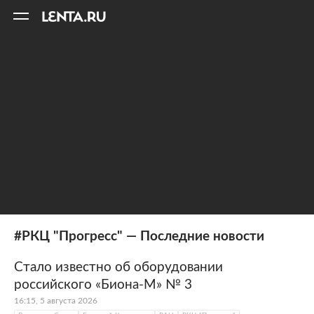
11
A
#РКЦ "Прогресс" — Последние новости
Стало известно об оборудовании
российского «Биона-М» № 3
16:15, 5 августа 2026