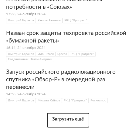
потребности в «Союзах»
17:38, 24 октября 2024
Дмитрий Баранов
Равиль Ахметов
РКЦ "Прогресс"
Назван срок защиты техпроекта российской
«бумажной ракеты»
16:14, 24 октября 2024
Дмитрий Баранов
Илон Маск
SpaceX
РКЦ "Прогресс"
Соединённые Штаты Америки
Запуск российского радиолокационного
спутника «Обзор-Р» в очередной раз
перенесли
14:58, 24 октября 2024
Дмитрий Баранов
Михаил Хайлов
РКЦ "Прогресс"
Роскосмос
Загрузить ещё