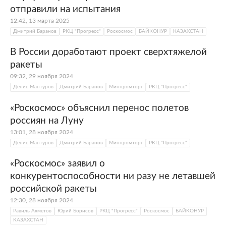
отправили на испытания
12:42, 13 марта 2025
Дмитрий Баранов
РКЦ "Прогресс"
Роскосмос
БАЙКОНУР
КАЗАХСТАН
В России доработают проект сверхтяжелой
ракеты
09:32, 29 ноября 2024
Денис Мантуров
Дмитрий Баранов
Минпромторг
РКЦ "Прогресс"
«Роскосмос» объяснил перенос полетов
россиян на Луну
13:01, 28 ноября 2024
Денис Мантуров
Дмитрий Баранов
Минпромторг
РКЦ "Прогресс"
«Роскосмос» заявил о
конкурентоспособности ни разу не летавшей
российской ракеты
12:30, 28 ноября 2024
Равиль Ахметов
Юрий Борисов
РКЦ "Прогресс"
Роскосмос
БАЙКОНУР
КАЗАХСТАН