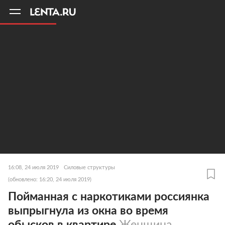
11
A
16:08, 24 июля 2019
Силовые структуры
(обновлено: 16:20, 24 июля 2019)
Пойманная с наркотиками россиянка
выпрыгнула из окна во время
обысков в квартире
Женщина