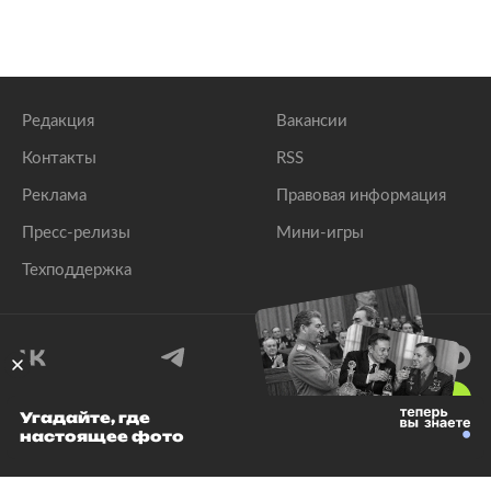
Редакция
Вакансии
Контакты
RSS
Реклама
Правовая информация
Пресс-релизы
Мини-игры
Техподдержка
18
+
Угадайте, где
настоящее фото
© 1999–2026 Все права защищены.
ООО «Лента.Ру»