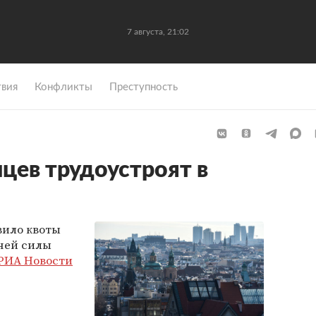
7 августа, 21:02
вия
Конфликты
Преступность
цев трудоустроят в
вило квоты
чей силы
РИА Новости