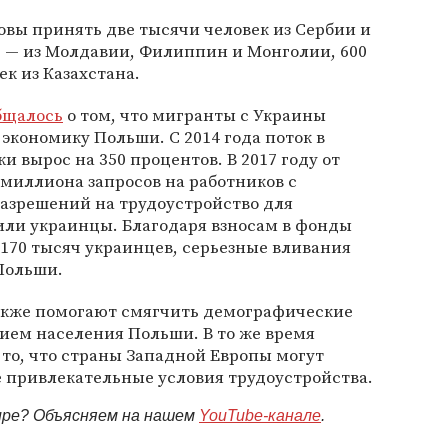
овы принять две тысячи человек из Сербии и
е — из Молдавии, Филиппин и Монголии, 600
ек из Казахстана.
бщалось
о том, что мигранты с Украины
экономику Польши. С 2014 года поток в
и вырос на 350 процентов. В 2017 году от
 миллиона запросов на работников с
разрешений на трудоустройство для
ли украинцы. Благодаря взносам в фонды
 170 тысяч украинцев, серьезные вливания
Польши.
акже помогают смягчить демографические
ием населения Польши. В то же время
 то, что страны Западной Европы могут
 привлекательные условия трудоустройства.
мире? Объясняем на нашем
YouTube-канале
.