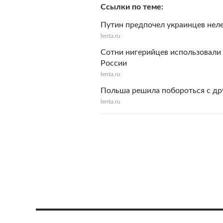
Ссылки по теме
Путин предпочел украинцев нел
lenta.ru
Сотни нигерийцев использовали 
России
lenta.ru
Польша решила побороться с др
lenta.ru