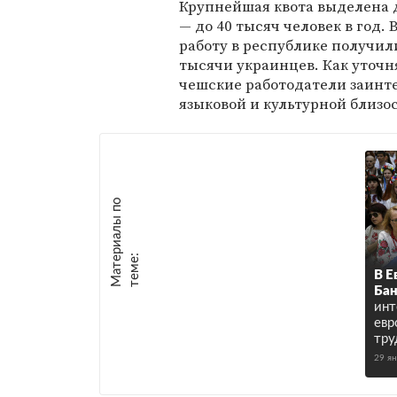
Крупнейшая квота выделена 
— до 40 тысяч человек в год. В
работу в республике получили
тысячи украинцев. Как уточн
чешские работодатели заинте
языковой и культурной близо
М
а
т
р
и
а
л
ы
п
о
т
е
м
е
е
:
В Е
Ба
инт
евр
тру
29 я