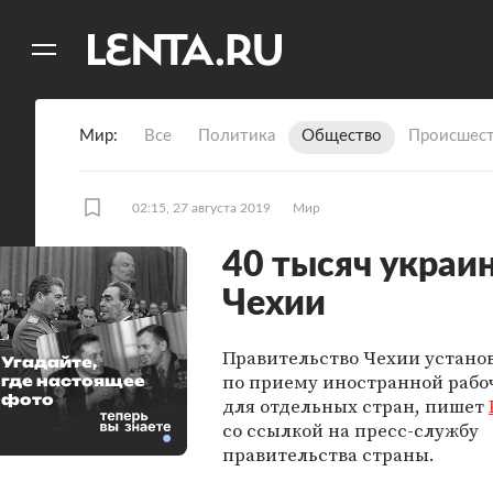
11
A
Мир
Все
Политика
Общество
Происшест
02:15, 27 августа 2019
Мир
40 тысяч украин
Чехии
Правительство Чехии устано
Угадайте,
по приему иностранной рабо
где настоящее
фото
для отдельных стран, пишет
со ссылкой на пресс-службу
правительства страны.