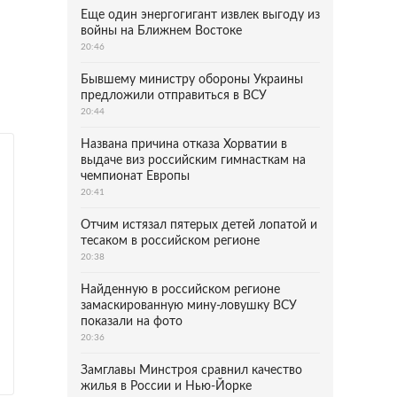
Еще один энергогигант извлек выгоду из
войны на Ближнем Востоке
20:46
Бывшему министру обороны Украины
предложили отправиться в ВСУ
20:44
Названа причина отказа Хорватии в
выдаче виз российским гимнасткам на
чемпионат Европы
20:41
Отчим истязал пятерых детей лопатой и
тесаком в российском регионе
20:38
Найденную в российском регионе
замаскированную мину-ловушку ВСУ
показали на фото
20:36
Замглавы Минстроя сравнил качество
жилья в России и Нью-Йорке