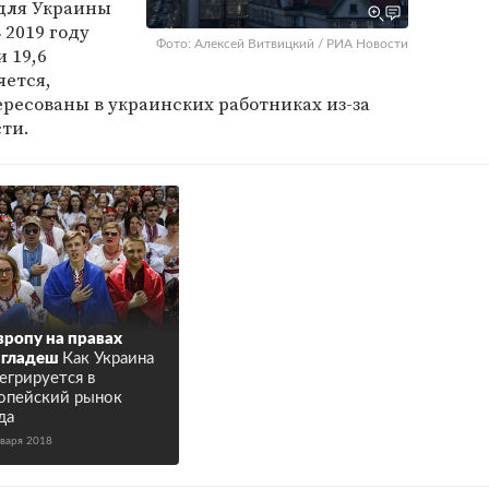
для Украины
 2019 году
Фото: Алексей Витвицкий / РИА Новости
 19,6
яется,
ресованы в украинских работниках из-за
сти.
вропу на правах
нгладеш
Как Украина
егрируется в
опейский рынок
да
нваря 2018