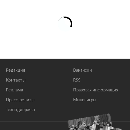
Редакция
Вакансии
Контакты
RSS
Реклама
Правовая информация
Пресс-релизы
Мини-игры
Техподдержка