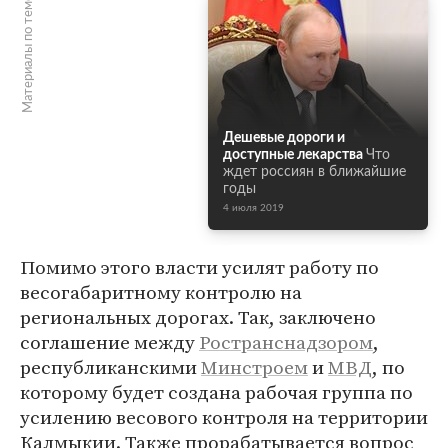
Материалы по теме
Дешевые дороги и
доступные лекарства
Что
ждет россиян в ближайшие
годы
4 июля 2019
Помимо этого власти усилят работу по
весогабаритному контролю на
региональных дорогах. Так, заключено
соглашение между
Ространснадзором
,
республиканскими
Минстроем
и
МВД
, по
которому будет создана рабочая группа по
усилению весового контроля на территории
Калмыкии. Также прорабатывается вопрос