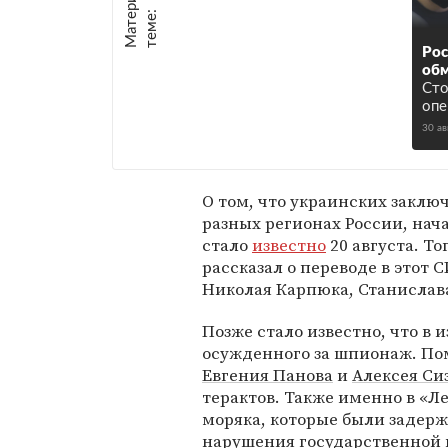
е
:
Рос
об
Сто
опе
30 ав
О том, что украинских заклю
разных регионах России, нач
стало
известно
20 августа. То
рассказал о переводе в этот 
Николая Карпюка, Станислав
Позже стало известно, что в 
осужденного за шпионаж. По
Евгения Панова
и
Алексея Си
терактов. Также именно в «Л
моряка, которые были задерж
нарушения государственной 