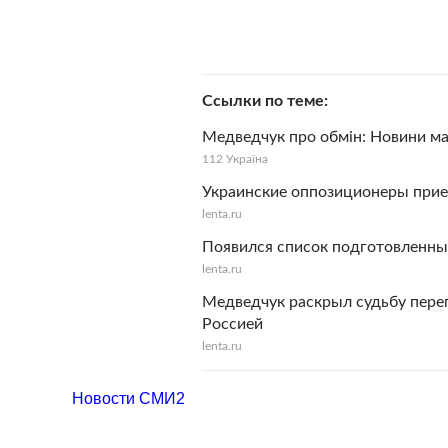
Ссылки по теме
Медведчук про обмін: Новини ма
112 Україна
Украинские оппозиционеры прие
lenta.ru
Появился список подготовленны
lenta.ru
Медведчук раскрыл судьбу пере
Россией
lenta.ru
Новости СМИ2