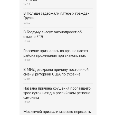
17:11
В Польше задержали пятерых граждан
Грузии
17:10
В Госдуму внесут законопроект об
отмене ЕГЭ
17:09
Россияне признались во вранье насчет
района проживания при знакомствах
17:09
В МИД раскрыли причину постоянной
смены риторики США по Украине
17:06
Названа причина крушения пропавшего
трое суток назад в российском регионе
самолета
17:03
Москвичей призвали массово пересесть