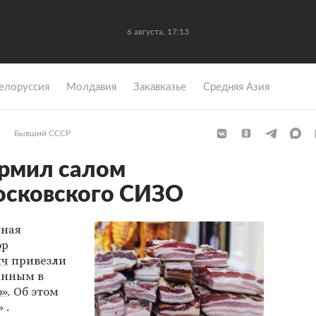
6 августа, 17:13
елоруссия
Молдавия
Закавказье
Средняя Азия
Бывший СССР
ормил салом
осковского СИЗО
нная
ор
ич
привезли
енным в
о»
. Об этом
 .