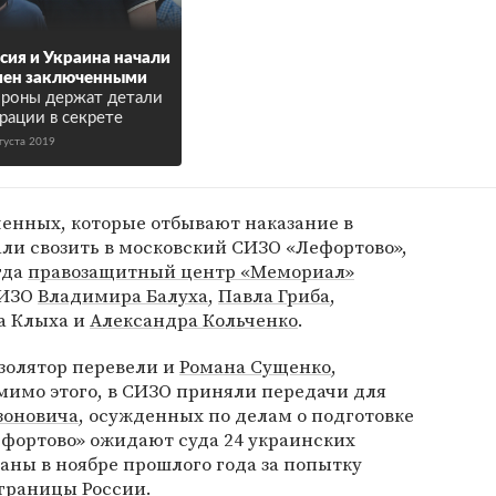
сия и Украина начали
мен заключенными
роны держат детали
рации в секрете
густа 2019
ченных, которые отбывают наказание в
али свозить в московский СИЗО «Лефортово»,
гда
правозащитный центр «Мемориал»
СИЗО
Владимира Балуха
,
Павла Гриба
,
а Клыха и
Александра Кольченко
.
изолятор перевели и
Романа Сущенко
,
мимо этого, в СИЗО приняли передачи для
зоновича
, осужденных по делам о подготовке
ефортово» ожидают суда 24 украинских
аны в ноябре прошлого года за попытку
границы России.