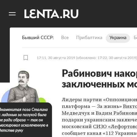
11
A
Бывший СССР
Все
Прибалтика
Украина
Б
17:11, 30 августа 2019
(обновлено: 17:22, 30 августа 2019)
Рабинович нак
заключенных м
Лидеры партии «Оппозицио
платформа — За жизнь»
Викт
Знаменитая поза Сталина
Медведчук
и
Вадим Рабинов
с ладонью за пазухой была
подарки украинским заключ
не ради образа — так он
московский
СИЗО «Лефортов
маскировал искалеченную в
детстве руку
сообщает канал «112 Украина»