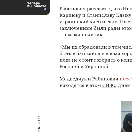
Рабинович рассказал, что Ни
Карпюку и Станиславу Клыху
украинский хлеб и сало. По е
заключенные были рады этому 
— сказал политик.
«Мы их обрадовали в том чис
быть в ближайшее время хоро
пока не стоит говорить о к
Россией и Украиной.
Медведчук и Рабинович
посе
находятся в этом
СИЗО
, днем 
М
а
т
р
и
а
л
ы
п
о
т
е
м
е