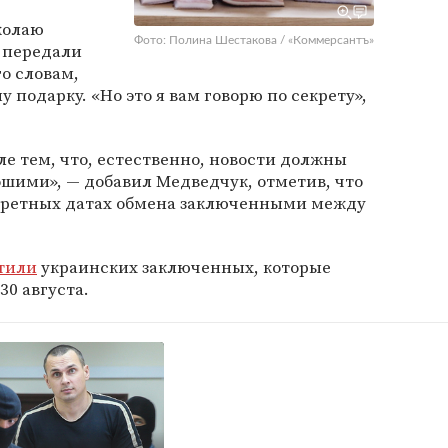
колаю
Фото: Полина Шестакова / «Коммерсантъ»
 передали
го словам,
подарку. «Но это я вам говорю по секрету»,
ле тем, что, естественно, новости должны
шими», — добавил Медведчук, отметив, что
онкретных датах обмена заключенными между
тили
украинских заключенных, которые
30 августа.