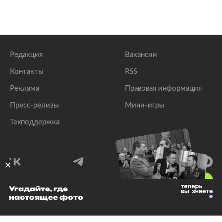
Редакция
Вакансии
Контакты
RSS
Реклама
Правовая информация
Пресс-релизы
Мини-игры
Техподдержка
18
+
Угадайте, где
настоящее фото
© 1999–2026 Все права защищены.
ООО «Лента.Ру»