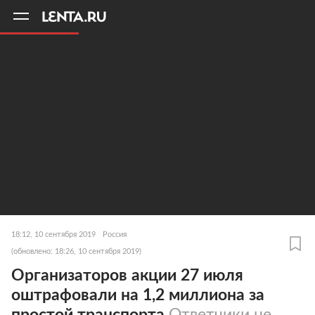
11
A
18:12, 10 сентября 2019
Россия
(обновлено: 18:26, 10 сентября 2019)
Организаторов акции 27 июля
оштрафовали на 1,2 миллиона за
простой транспорта
Ответчики не