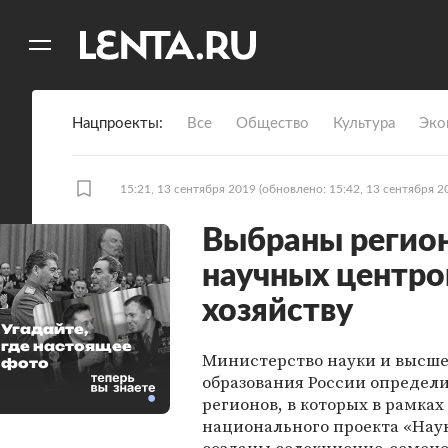
11
A
Нацпроекты
Все
Общество
Культура
Эко
15:21, 13 сентября 2019
(обновлено: 15:42, 13 сентября 2
Выбраны регион
научных центро
хозяйству
Угадайте,
где настоящее
Министерство науки и высше
фото
образования России определи
регионов, в которых в рамках
национального проекта «Наук