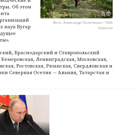
водческие и
ры. Об этом
ента
организаций
Фото: Александр Полегенько / РИА
х наук Вугар
Новости
удущее
ты».
йский, Краснодарский и Ставропольский
, Кемеровская, Ленинградская, Московская,
ская, Ростовская, Рязанская, Свердловская и
ики Северная Осетия — Алания, Татарстан и