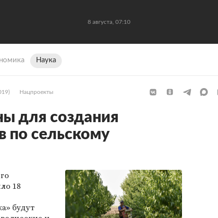
8 августа, 07:10
номика
Наука
019)
Нацпроекты
ы для создания
в по сельскому
го
ло 18
а» будут