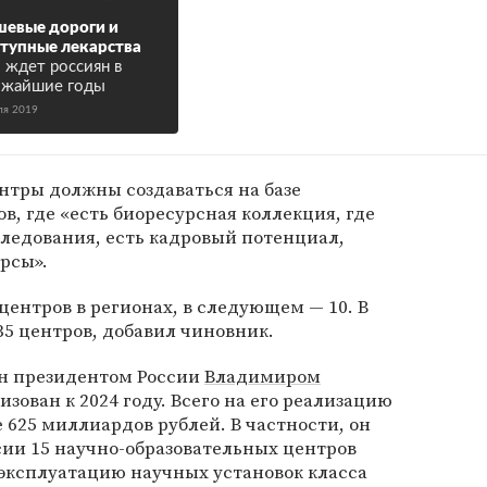
евые дороги и
тупные лекарства
 ждет россиян в
ижайшие годы
ля 2019
ентры должны создаваться на базе
, где «есть биоресурсная коллекция, где
ледования, есть кадровый потенциал,
рсы».
центров в регионах, в следующем — 10. В
35 центров, добавил чиновник.
н президентом России
Владимиром
зован к 2024 году. Всего на его реализацию
 625 миллиардов рублей. В частности, он
сии 15 научно-образовательных центров
 эксплуатацию научных установок класса