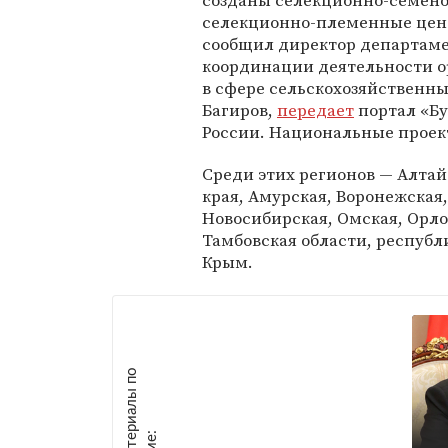
созданы селекционно-семено
селекционно-племенные цент
сообщил директор департам
координации деятельности 
в сфере сельскохозяйственны
Багиров,
передает
портал «Б
России. Национальные проек
Среди этих регионов — Алта
края, Амурская, Воронежская
Новосибирская, Омская, Орлов
Тамбовская области, республ
Крым.
М
а
т
р
и
а
л
ы
п
о
т
е
м
е