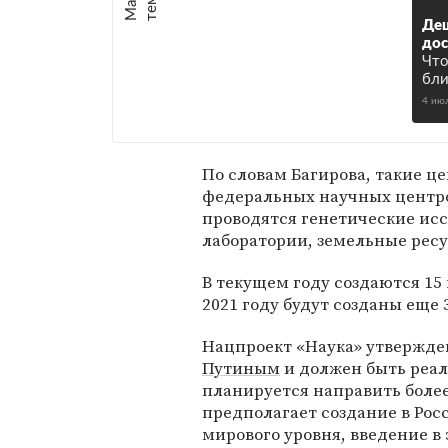
е
:
Деш
дос
Что
бл
4 ию
По словам Багирова, такие ц
федеральных научных центров
проводятся генетические исс
лаборатории, земельные ресу
В текущем году создаются 15 
2021 году будут созданы еще 
Нацпроект «Наука» утвержде
Путиным
и должен быть реали
планируется направить более
предполагает создание в Рос
мирового уровня, введение в