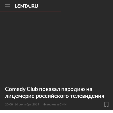
11
A
Comedy Club показал пародию на
лицемерие российского телевидения
20:08, 14 сентября 2019
Интернет и СМИ