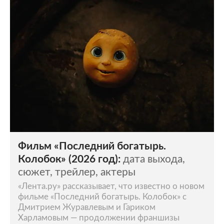
телевидение. В 2004 году он был ведущим
викторины «Три обезьяны» на Муз-ТВ.
Продюсер программы решил, что внешний
вид Харламова должен быть злым, поэтому
ему раскрасили лицо и сделали черный нос.
Так за Харламовым
закрепился
псевдоним
Гарик Бульдог. Причем тогда ведущего даже
в титрах указывали как Гарика Бульдога
Харламова.
Фильм «Последний богатырь.
Колобок» (2026 год):
дата выхода,
сюжет, трейлер, актеры
«Лента.ру» рассказывает, что известно о новом
фильме «Последний богатырь. Колобок» с
Дмитрием Журавлевым и Гариком
Харламовым — продолжении франшизы