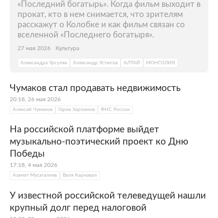
«Последний богатырь». Когда фильм выходит в
прокат, кто в нем снимается, что зрителям
расскажут о Колобке и как фильм связан со
вселенной «Последнего богатыря».
27 мая 2026
Культура
Александра Урсуляк
Александр Устюгов
АЛТАЙ
МОНГОЛИЯ
Чумаков стал продавать недвижимость
20:18, 26 мая 2026
Алексей Чумаков
Гарик Харламов
ФНС России
На российской платформе выйдет
музыкально-поэтический проект ко Дню
Победы
17:18, 4 мая 2026
Азамат Мусагалиев
Валя Карнавал
У известной российской телеведущей нашли
крупный долг перед налоговой
Фото: Иван Макеев / PhotoXpress