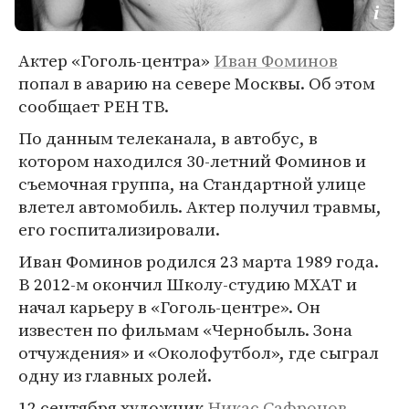
Актер «Гоголь-центра»
Иван Фоминов
попал в аварию на севере Москвы. Об этом
сообщает РЕН ТВ.
По данным телеканала, в автобус, в
котором находился 30-летний Фоминов и
съемочная группа, на Стандартной улице
влетел автомобиль. Актер получил травмы,
его госпитализировали.
Иван Фоминов родился 23 марта 1989 года.
В 2012-м окончил Школу-студию МХАТ и
начал карьеру в «Гоголь-центре». Он
известен по фильмам «Чернобыль. Зона
отчуждения» и «Околофутбол», где сыграл
одну из главных ролей.
12 сентября художник
Никас Сафронов