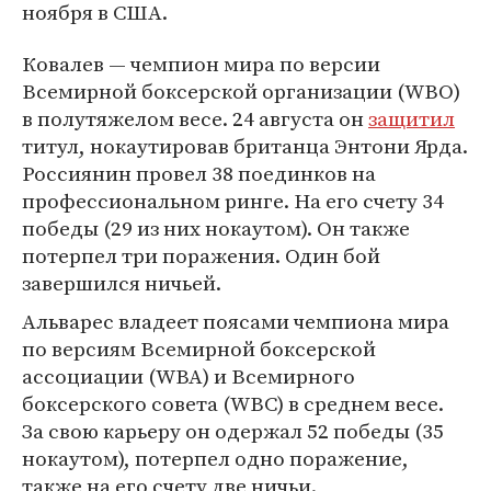
ноября в США.
Ковалев — чемпион мира по версии
Всемирной боксерской организации (WBO)
в полутяжелом весе. 24 августа он
защитил
титул, нокаутировав британца Энтони Ярда.
Россиянин провел 38 поединков на
профессиональном ринге. На его счету 34
победы (29 из них нокаутом). Он также
потерпел три поражения. Один бой
завершился ничьей.
Альварес владеет поясами чемпиона мира
по версиям Всемирной боксерской
ассоциации (WBA) и Всемирного
боксерского совета (WBC) в среднем весе.
За свою карьеру он одержал 52 победы (35
нокаутом), потерпел одно поражение,
также на его счету две ничьи.