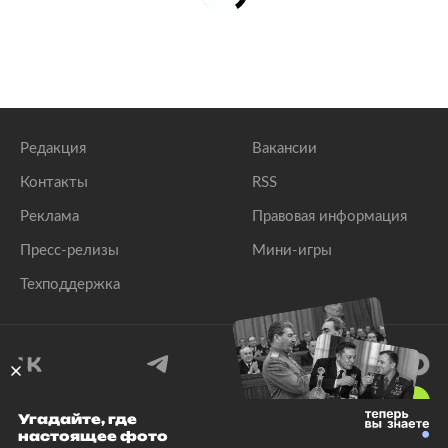
Редакция
Вакансии
Контакты
RSS
Реклама
Правовая информация
Пресс-релизы
Мини-игры
Техподдержка
18
+
Угадайте, где
настоящее фото
© 1999–2026 Все права защищены.
ООО «Лента.Ру»