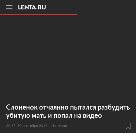
11
A
Слоненок отчаянно пытался разбудить
убитую мать и попал на видео
20:47, 30 сентября 2019
Из жизни