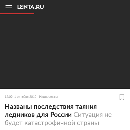
11
A
12:09, 1 октября 2019
Нацпроекты
Названы последствия таяния
ледников для России
Ситуация не
будет катастрофичной страны