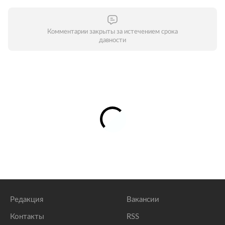
Комментарии закрыты за истечением срока
давности
Редакция
Вакансии
Контакты
RSS