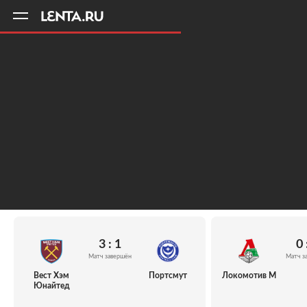
11
A
3 : 1
0 
Матч завершён
Матч з
Вест Хэм
Портсмут
Локомотив М
Юнайтед