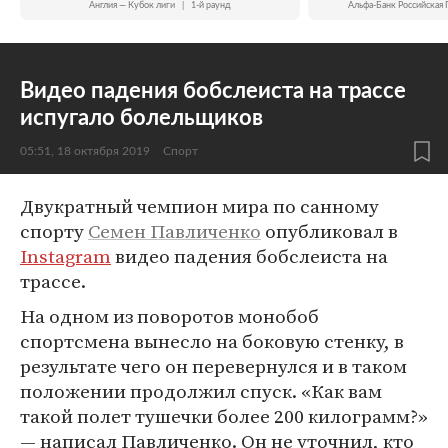
Англия — Кубок лиги
|
1-й раунд
Альфа-Банк Российская 
Видео падения бобслеиста на трассе
испугало болельщиков
05:51, 18 октября 2019
Спорт
Двукратный чемпион мира по санному
спорту
Семен Павличенко
опубликовал в
Instagram
видео падения бобслеиста на
трассе.
На одном из поворотов монобоб
спортсмена вынесло на боковую стенку, в
результате чего он перевернулся и в таком
положении продолжил спуск. «Как вам
такой полет тушечки более 200 килограмм?»
— написал Павличенко. Он не уточнил, кто