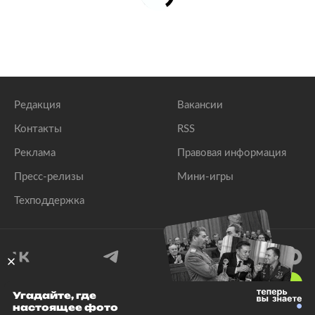
Редакция
Вакансии
Контакты
RSS
Реклама
Правовая информация
Пресс-релизы
Мини-игры
Техподдержка
18
+
Угадайте, где
настоящее фото
© 1999–2026 Все права защищены.
ООО «Лента.Ру»