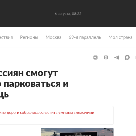
6 августа, 08:22
ствия
Регионы
Москва
69-я параллель
Моя страна
сиян смогут
 парковаться и
щь
кие дороги собрались оснастить умными «лежачими