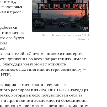
систему,
е здоровья.
ли в пресс-
работали
ет появиться
Фото: Наталья Селиверстова / РИА
что его будут
Новости
охим
ной
х водителей. «Система позволит измерить
ость движения во всех направлениях, имеет
, благодаря чему может отличить
езапного падения или потери сознания», —
 НТИ,
ся вариант интеграции сервиса с
нного реагирования ЭРА-ГЛОНАСС. Благодаря
елю, который плохо почувствовал себя за
щь и при наличии возможности объединения
нспортным средством — остановить машину,