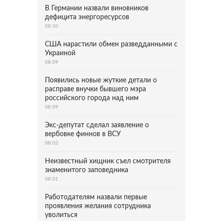
В Германии назвали виновников
дефицита энергоресурсов
08:10
США нарастили обмен разведданными с
Украиной
08:09
Появились новые жуткие детали о
расправе внучки бывшего мэра
российского города над ним
08:09
Экс-депутат сделал заявление о
вербовке финнов в ВСУ
08:02
Неизвестный хищник съел смотрителя
знаменитого заповедника
08:01
Работодателям назвали первые
проявления желания сотрудника
уволиться