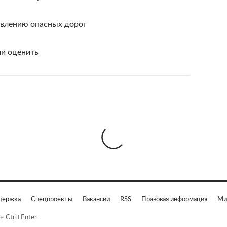
явлению опасных дорог
ли оценить
держка
Спецпроекты
Вакансии
RSS
Правовая информация
Ми
е
Ctrl+Enter