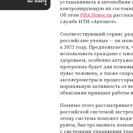
устанавливать в автомобили 
контролирующую их состояни
Об этом
РИА Новости
рассказа
службе НТИ «Автонет».
Соответствующий сервис раз
российские ученые — он мож
к 2022 году. Предполагается, 
использовать граждане с пл
здоровьем, особенно актуаль
программа будет для пожилы
пульс человека, а также скор
акселерометры и процессоры
нормальную активность от вн
объяснили принцип работы в
Помимо этого рассматривает
российской системой экстре
этому система поможет водит
рулем, быстро вызвать помо
с системами управления тра