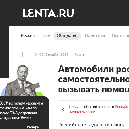
11
A
Россия
Все
Общество
Политика
Происше
04:09, 3 ноября 2019
Россия
Автомобили рос
самостоятельно
вызывать помо
СССР запустил человека в
Начало событий в новости
Российс
космос раньше, чем по
полицейскими»
всему США разрешили
межрасовые браки
Российские водители смогут