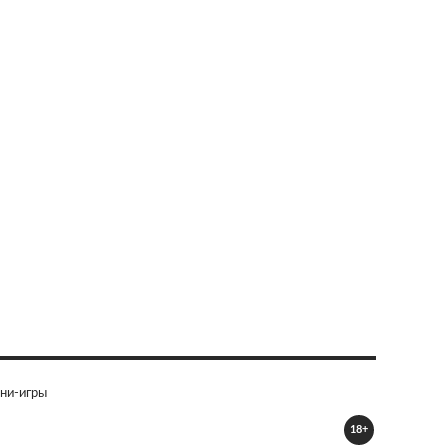
ни-игры
18+