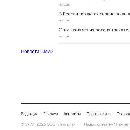
lenta.ru
В России появится сервис по вы
lenta.ru
Стиль вождения россиян захоте
lenta.ru
Новости СМИ2
Редакция
Реклама
Контакты
Пресс-релизы
Техпод
© 1999–2026 ООО «Лента.Ру»
Нашли опечатку? Нажмит