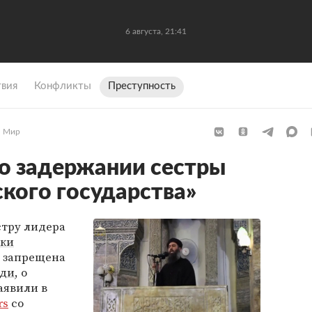
6 августа, 21:41
вия
Конфликты
Преступность
Мир
 о задержании сестры
кого государства»
стру лидера
вки
, запрещена
ади
, о
аявили в
rs
со