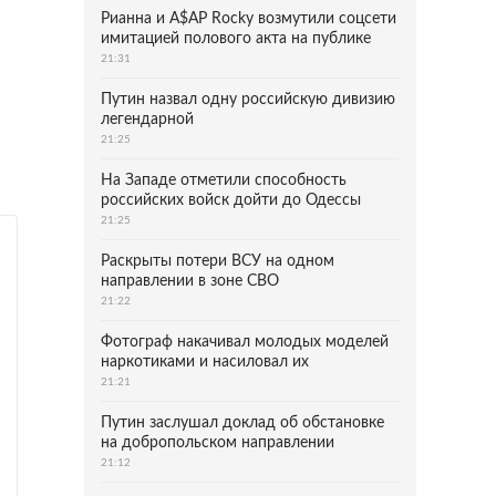
Рианна и A$AP Rocky возмутили соцсети
имитацией полового акта на публике
21:31
Путин назвал одну российскую дивизию
легендарной
21:25
На Западе отметили способность
российских войск дойти до Одессы
21:25
Раскрыты потери ВСУ на одном
направлении в зоне СВО
21:22
Фотограф накачивал молодых моделей
наркотиками и насиловал их
21:21
Путин заслушал доклад об обстановке
на добропольском направлении
21:12