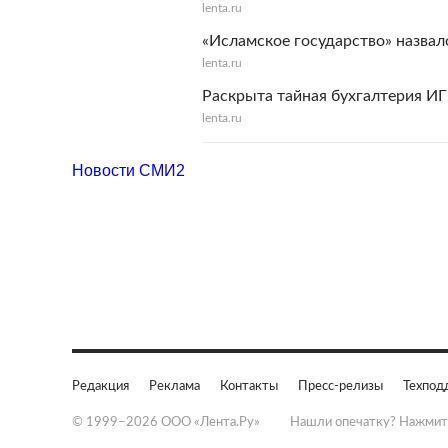
lenta.ru
«Исламское государство» назвал
lenta.ru
Раскрыта тайная бухгалтерия ИГ
lenta.ru
Новости СМИ2
Редакция
Реклама
Контакты
Пресс-релизы
Техпод
© 1999–2026 ООО «Лента.Ру»
Нашли опечатку? Нажмит