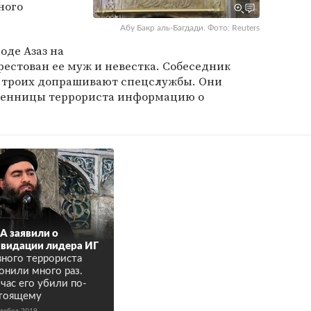
ного
Абу Бакр аль-Багдади. Фото: Reuters
оде Азаз на
рестован ее муж и невестка. Собеседник
ех троих допрашивают спецслужбы. Они
твенницы террориста информацию о
 заявили о
видации лидера ИГ
вного террориста
онили много раз.
час его убили по-
тоящему