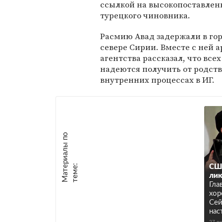
ссылкой на высокопоставлен
турецкого чиновника.
Расмию Авад задержали в гор
севере Сирии. Вместе с ней а
агентства рассказал, что вс
надеются получить от родс
внутренних процессах в ИГ.
М
а
т
р
и
а
л
ы
п
о
т
е
м
е
е
:
США
лик
Гла
хор
Сей
нас