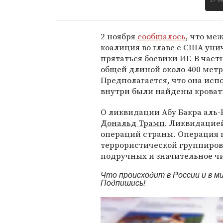
27 о
2 ноября
сообщалось
, что ме
коалиция во главе с США уни
прятаться боевики ИГ. В час
общей длиной около 400 метр
Предполагается, что она исп
внутри были найдены кровати
О ликвидации Абу Бакра аль
Дональд Трамп
. Ликвидацие
операций страны. Операция 
террористической группиров
подручных и значительное чи
Что происходит в России и в 
Подпишись!