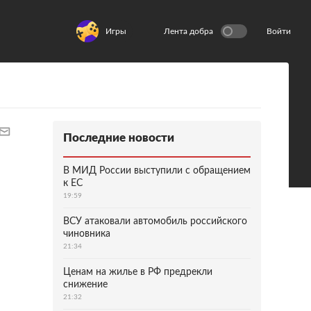
Игры
Лента добра
Войти
Последние новости
В МИД России выступили с обращением
к ЕС
19:59
ВСУ атаковали автомобиль российского
чиновника
21:34
Ценам на жилье в РФ предрекли
снижение
21:32