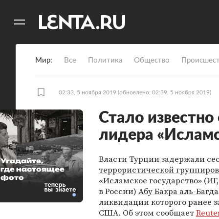
11
A
Мир
Все
Политика
Общество
Происшест
02:33, 5 ноября 2019
(обновлено: 02:39, 5 ноября 2019)
Стало известно
лидера «Исламс
Власти Турции задержали се
Угадайте,
террористической группиро
где настоящее
фото
«Исламское государство»
(ИГ
в России)
Абу Бакра аль-Багд
ликвидации которого ранее з
США. Об этом сообщает
Reute