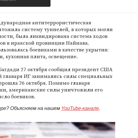
ктября 2019
ждународная антитеррористическая
чтожила систему туннелей, в которых могли
тности, была ликвидирована система ходов
ов в иракской провинции Найнава.
ользовалась боевиками в качестве укрытия:
, кухонная плита, освещение.
-Багдади 27 октября сообщил президент США
й главаря ИГ занимались силы специальных
прошла 26 октября. Помимо главаря
ки, американские силы уничтожили его
сло боевиков.
мире? Объясняем на нашем
YouTube-канале
.