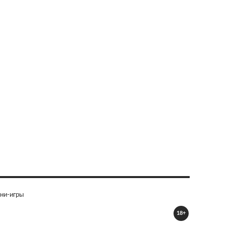
ни-игры
18+