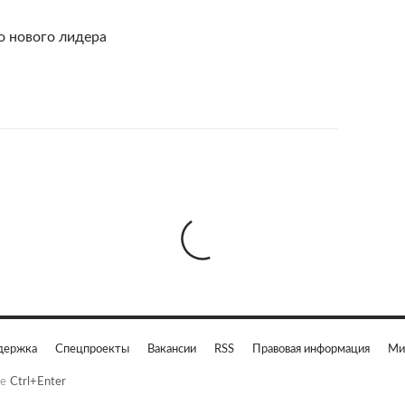
о нового лидера
держка
Спецпроекты
Вакансии
RSS
Правовая информация
Ми
е
Ctrl+Enter