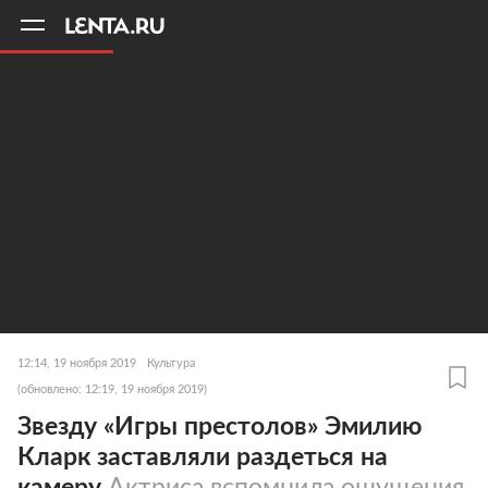
11
A
12:14, 19 ноября 2019
Культура
(обновлено: 12:19, 19 ноября 2019)
Звезду «Игры престолов» Эмилию
Кларк заставляли раздеться на
камеру
Актриса вспомнила ощущения