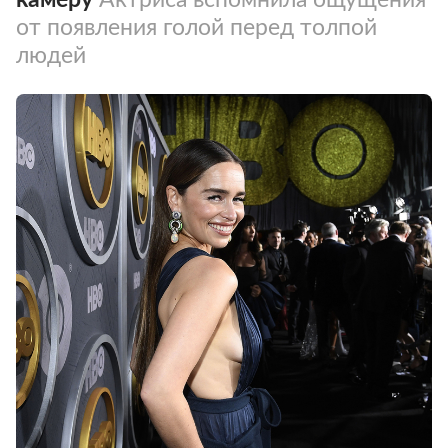
от появления голой перед толпой
людей