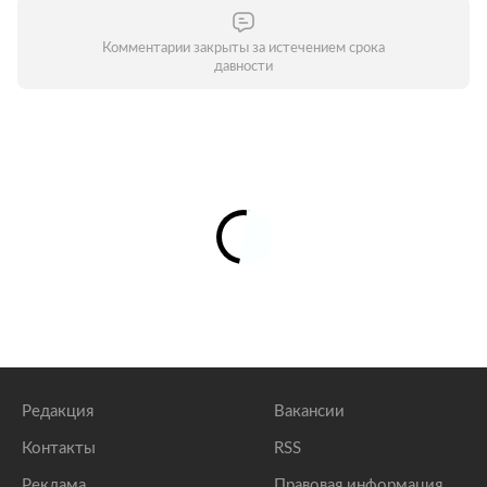
Комментарии закрыты за истечением срока
давности
Редакция
Вакансии
Контакты
RSS
Реклама
Правовая информация