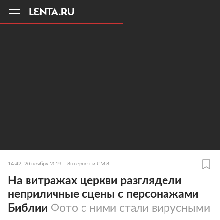
11
A
14:42, 20 ноября 2019
Интернет и СМИ
На витражах церкви разглядели
неприличные сцены с персонажами
Библии
Фото с ними стали вирусными