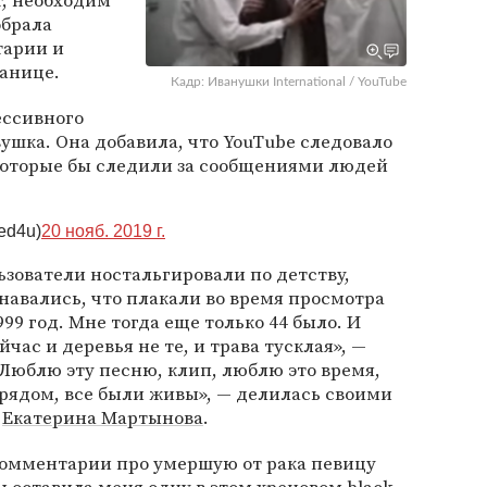
т, необходим
обрала
тарии и
ранице.
Кадр: Иванушки International / YouTube
ессивного
вушка. Она добавила, что YouTube следовало
 которые бы следили за сообщениями людей
ed4u)
20 нояб. 2019 г.
зователи ностальгировали по детству,
знавались, что плакали во время просмотра
999 год. Мне тогда еще только 44 было. И
йчас и деревья не те, и трава тусклая», —
«Люблю эту песню, клип, люблю это время,
 рядом, все были живы», — делилась своими
а
Екатерина Мартынова
.
комментарии про умершую от рака певицу