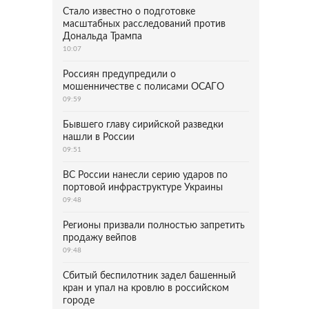
Стало известно о подготовке
масштабных расследований против
Дональда Трампа
10:07
Россиян предупредили о
мошенничестве с полисами ОСАГО
09:59
Бывшего главу сирийской разведки
нашли в России
09:51
ВС России нанесли серию ударов по
портовой инфраструктуре Украины
09:48
Регионы призвали полностью запретить
продажу вейпов
09:48
Сбитый беспилотник задел башенный
кран и упал на кровлю в российском
городе