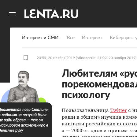
11
A
Интернет и СМИ
Все
Интернет
Киберпрест
20:54, 20 ноября 2019
(обновлено: 21:02, 20 ноября 2019)
Любителям «рус
порекомендовал
психологу
Пользовательница
Twitter
c н
Знаменитая поза Сталина
с ладонью за пазухой была
рашн в общем» изучила комм
не ради образа — так он
клипами российских исполни
маскировал искалеченную в
х — 2000-х годов и пришла к в
детстве руку