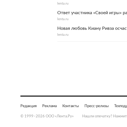
lenta.ru
Ответ участника «Своей игры» р
lenta.ru
Новая любовь Киану Ривза осчас
lenta.ru
Редакция
Реклама
Контакты
Пресс-релизы
Техпод
© 1999–2026 ООО «Лента.Ру»
Нашли опечатку? Нажмит