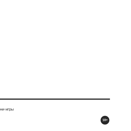
ни-игры
18+