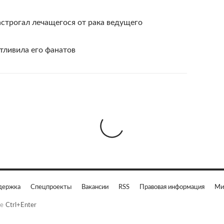
астрогал лечащегося от рака ведущего
тливила его фанатов
держка
Спецпроекты
Вакансии
RSS
Правовая информация
Ми
е
Ctrl+Enter