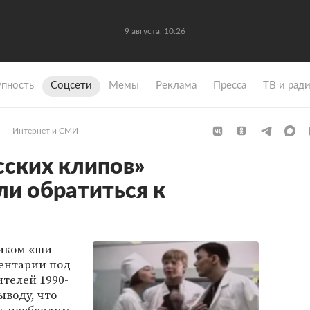
9 августа, 10:26
упность
Coцсети
Мемы
Реклама
Пресса
ТВ и рад
Интернет и СМИ
ских клипов»
и обратиться к
иком «ши
ентарии под
телей 1990-
ыводу, что