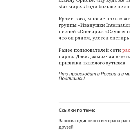
Жанну Фриске
. «Ну куда же 
star мире. Люди больше не зн
Кроме того, многие пользова
группы «Иванушки Internatio
песней «Снегири». «Слушая п
что он рядом, улетел снегирь
Ранее пользователей сети
ра
парня. Дэвид замолчал в четы
признаки тяжелого аутизма.
Что происходит в России и в 
Подпишись!
Ссылки по теме
Записка одинокого ветерана ра
друзей