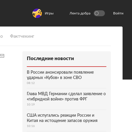
Игры
Лента добра
Войти
ио
Фактчекинг
Последние новости
В России анонсировали появление
ударных «Кубов» в зоне СВО
08:12
Глава МВД Германии сделал заявление о
«гибридной войне» против ФРГ
10:19
США испугались реакции России и
Китая на истощение запасов оружия
10:16