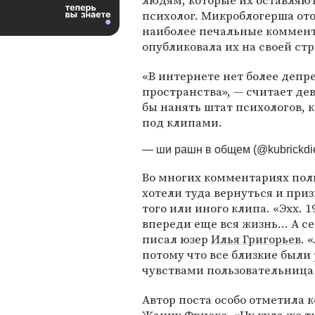
людям, которые их оставляю
психолог. Микроблогерша от
наиболее печальные коммен
опубликовала их на своей ст
«В интернете нет более депр
пространства», — считает де
бы нанять штат психологов,
под клипами.
— ши рашн в общем (@kubrickdi
Во многих комментариях поль
хотели туда вернуться и при
того или иного клипа. «Эхх. 1
впереди еще вся жизнь... А се
писал юзер
Илья Григорьев
. 
потому что все близкие были
чувствами пользовательниц
Автор поста особо отметила 