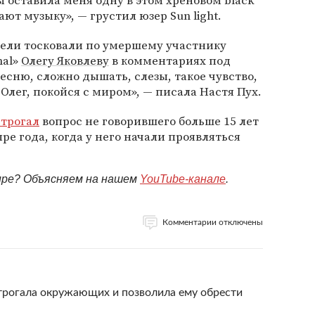
ты оставила меня одну в этом хреновом black
ают музыку», — грустил юзер Sun light.
тели тосковали по умершему участнику
nal»
Олегу Яковлеву
в комментариях под
есню, сложно дышать, слезы, такое чувство,
 Олег, покойся с миром», — писала Настя Пух.
строгал
вопрос не говорившего больше 15 лет
ре года, когда у него начали проявляться
мире? Объясняем на нашем
YouTube-канале
.
Комментарии отключены
строгала окружающих и позволила ему обрести