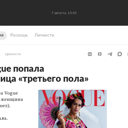
7 августа, 13:43
ия
Роскошь
Личности
Ценности
ue попала
ица «третьего пола»
а Vogue
я женщина
uez).
ла.