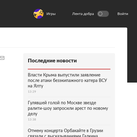
Игры
Лента добра
Войти
Последние новости
Власти Крыма выпустили заявление
после атаки безэкипажного катера ВСУ
на Ялту
13:29
Гулявшей голой по Москве звезде
ралити-шоу запросили арест по новому
делу
13:38
Отмену концерта Орбакайте в Грузии
связали с высказываниями Галкина