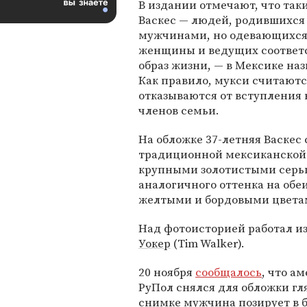
В издании отмечают, что таки
Васкес — людей, родившихся
мужчинами, но одевающихся
женщины и ведущих соотве
образ жизни, — в Мексике наз
Как правило, мукси считаютс
отказываются от вступления 
членов семьи.
На обложке 37-летняя Васкес
традиционной мексиканской 
крупными золотистыми серьг
аналогичного оттенка на обе
желтыми и бордовыми цвета
Над фотоисторией работал 
Уокер
(Tim Walker).
20 ноября
сообщалось
, что а
РуПол снялся для обложки гля
снимке мужчина позирует в б