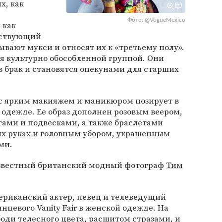
х, как
Фото: @VogueMexico
 как
тствующий
ывают мукси и относят их к «третьему полу».
я культурно обособленной группой. Они
в брак и становятся опекунами для старших
 с ярким макияжем и маникюром позирует в
одежде. Ее образ дополнен розовым веером,
ами и подвесками, а также браслетами
их руках и головным убором, украшенным
ми.
известный британский модный фотограф
Тим
мериканский актер, певец и телеведущий
нцевого Vanity Fair в женской одежде. На
оди телесного цвета, расшитом стразами, и