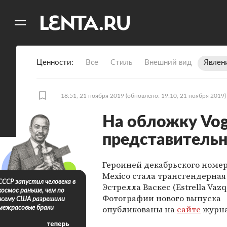
11
A
Ценности
Все
Стиль
Внешний вид
Явлен
18:51, 21 ноября 2019
(обновлено: 19:10, 21 ноября 2019)
На обложку Vog
представительн
Героиней декабрьского номер
Mexico стала трансгендерна
СССР запустил человека в
Эстрелла Васкес (Estrella Vazq
космос раньше, чем по
Фотографии нового выпуска
всему США разрешили
опубликованы на
сайте
журна
межрасовые браки