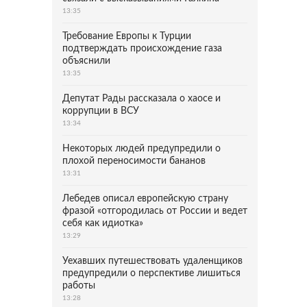
13:35
Требование Европы к Турции
подтверждать происхождение газа
объяснили
13:35
Депутат Рады рассказала о хаосе и
коррупции в ВСУ
13:34
Некоторых людей предупредили о
плохой переносимости бананов
13:31
Лебедев описал европейскую страну
фразой «отгородилась от России и ведет
себя как идиотка»
13:29
Уехавших путешествовать удаленщиков
предупредили о перспективе лишиться
работы
13:28