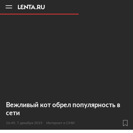
11
A
Вежливый кот обрел популярность в
сети
16:49, 7 декабря 2019
Интернет и СМИ