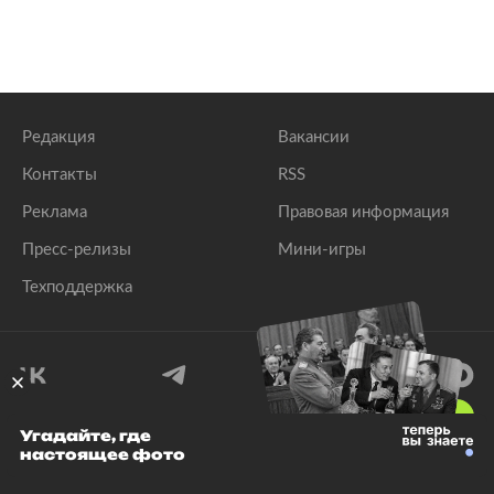
Редакция
Вакансии
Контакты
RSS
Реклама
Правовая информация
Пресс-релизы
Мини-игры
Техподдержка
18
+
Угадайте, где
настоящее фото
© 1999–2026 Все права защищены.
ООО «Лента.Ру»