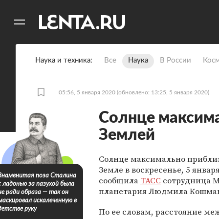
11
A
Наука и техника
Все
Наука
В России
Кос
05:56, 5 января 2020
(обновлено: 13:25, 5 января 2020)
Солнце максима
Землей
Солнце максимально приблиз
Земле в воскресенье, 5 января
Знаменитая поза Сталина
сообщила
ТАСС
сотрудница М
с ладонью за пазухой была
планетария Людмила Кошма
не ради образа — так он
маскировал искалеченную в
детстве руку
По ее словам, расстояние м