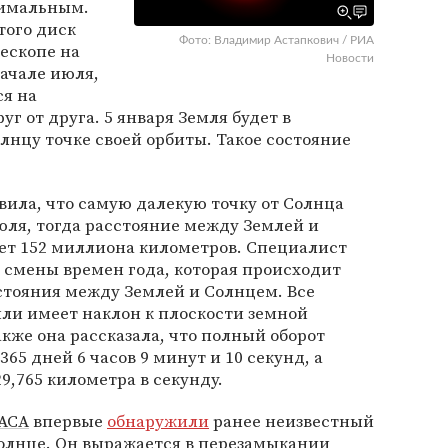
нимальным.
того диск
Фото: Владимир Астапкович / РИА
лескопе на
Новости
начале июля,
ся на
г от друга. 5 января Земля будет в
нцу точке своей орбиты. Такое состояние
ила, что самую далекую точку от Солнца
юля, тогда расстояние между Землей и
ет 152 миллиона километров. Специалист
 смены времен года, которая происходит
сстояния между Землей и Солнцем. Все
мли имеет наклон к плоскости земной
кже она рассказала, что полный оборот
365 дней 6 часов 9 минут и 10 секунд, а
9,765 километра в секунду.
АСА
впервые
обнаружили
ранее неизвестный
олнце. Он выражается в перезамыкании