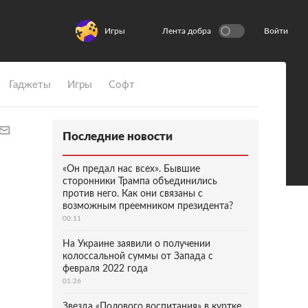
Игры
Лента добра
Войти
Гаджеты
Игры
Софт
Последние новости
«Он предал нас всех». Бывшие
сторонники Трампа объединились
против него. Как они связаны с
возможным преемником президента?
00:11
На Украине заявили о получении
колоссальной суммы от Запада с
февраля 2022 года
01:26
Звезда «Полового воспитания» в куртке