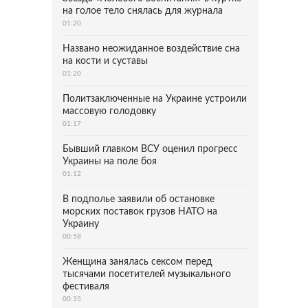
на голое тело снялась для журнала
01:20
Названо неожиданное воздействие сна
на кости и суставы
01:20
Политзаключенные на Украине устроили
массовую голодовку
01:17
Бывший главком ВСУ оценил прогресс
Украины на поле боя
01:12
В подполье заявили об остановке
морских поставок грузов НАТО на
Украину
00:58
Женщина занялась сексом перед
тысячами посетителей музыкального
фестиваля
00:35