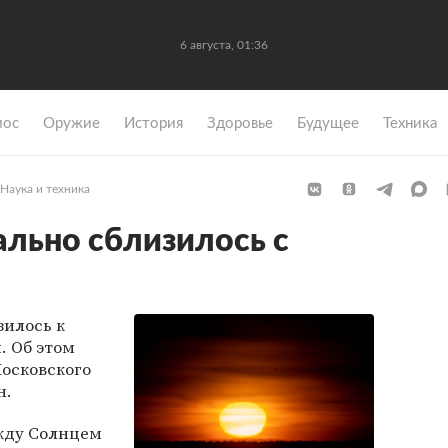
6 августа, 01:36
мос
Оружие
История
Здоровье
Будущее
Техника
Наука и техника
льно сблизилось с
илось к
. Об этом
осковского
н.
ежду Солнцем