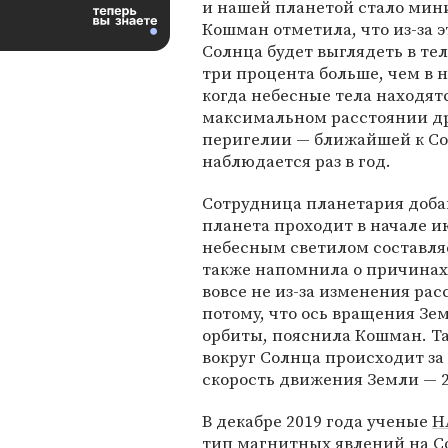
и нашей планетой стало ми
Кошман отметила, что из-за э
Солнца будет выглядеть в те
три процента больше, чем в 
когда небесные тела находят
максимальном расстоянии дру
перигелии — ближайшей к Сол
наблюдается раз в год.
Сотрудница планетария добав
планета проходит в начале и
небесным светилом составля
также напомнила о причинах
вовсе не из-за изменения ра
потому, что ось вращения Зе
орбиты, пояснила Кошман. Та
вокруг Солнца происходит за 
скорость движения Земли — 2
В декабре 2019 года ученые
Н
тип магнитных явлений на С