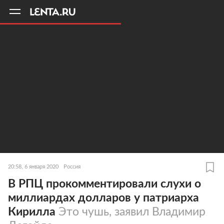
11
A
20:58, 6 января 2020
Россия
В РПЦ прокомментировали слухи о
миллиардах долларов у патриарха
Кирилла
Это чушь, заявил Владимир