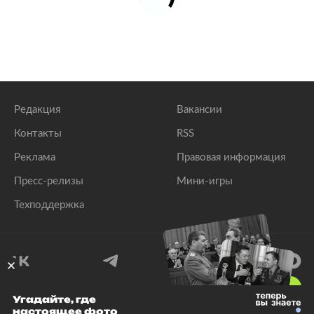
Редакция
Вакансии
Контакты
RSS
Реклама
Правовая информация
Пресс-релизы
Мини-игры
Техподдержка
18
+
Угадайте, где
настоящее фото
© 1999–2026 Все права защищены.