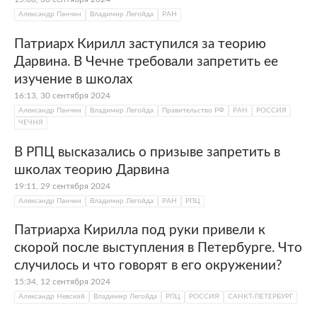
Александр Панчин
Владимир Легойда
РАН
Патриарх Кирилл заступился за теорию
Дарвина. В Чечне требовали запретить ее
изучение в школах
16:13, 30 сентября 2024
Александр Панчин
Владимир Легойда
Правительство РФ
РАН
РОССИЯ
ЧЕЧНЯ
В РПЦ высказались о призыве запретить в
школах теорию Дарвина
19:11, 29 сентября 2024
Александр Панчин
Владимир Легойда
РАН
РПЦ
Патриарха Кирилла под руки привели к
скорой после выступления в Петербурге. Что
случилось и что говорят в его окружении?
15:34, 12 сентября 2024
Александр Невский
Владимир Легойда
РПЦ
РОССИЯ
САНКТ-ПЕТЕРБУРГ