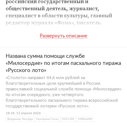
российский государственный и
общественный деятель, журналист,
специалист в области культуры, главный
редактор журнала «Фома», писатель.
Председатель Синодального отдела по
взаимоотношениям Церкви с обществом и
СМИ Московского патриархата, профессор
МГИМО
, член
Общественной палаты
Названа сумма помощи службе
Российской Федерации
.
«Милосердие» по итогам пасхального тиража
Легойда родился 8 августа 1973 года в
«Русского лото»
городе Кустанае Казахской ССР. Окончил
«Столото» направит 44,6 млн рублей на
факультет международной информации
благотворительные цели крупнейшей в России
МГИМО, в 2000 году защитил диссертацию
православной социальной службе помощи «Милосердие»
и стал кандидатом политических наук. С
по итогам очередного, уже четвертого
благотворительного пасхального тиража всероссийской
1996 по 2007 год преподавал в МГИМО, был
государственной лотереи «Русское лото».
доцентом кафедры мировой литературы и
18:18, 13 апреля 2026
культуры. В 2013 году на той же кафедре
Владимир Легойда
Екатерина Тутон
РОССИЯ
ЧУВАШИЯ
стал профессором. В период с 2007 по 2009