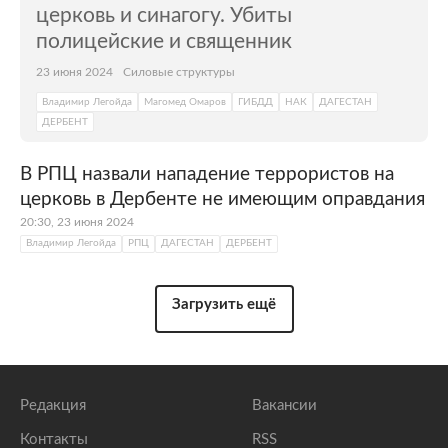
церковь и синагогу. Убиты
полицейские и священник
23 июня 2024
Силовые структуры
Владимир Легойда
Магомед Омаров
ГИБДД
НАК
ДАГЕСТАН
ДЕРБЕНТ
В РПЦ назвали нападение террористов на
церковь в Дербенте не имеющим оправдания
20:30, 23 июня 2024
Владимир Легойда
РПЦ
ДАГЕСТАН
ДЕРБЕНТ
Загрузить ещё
Редакция
Вакансии
Контакты
RSS