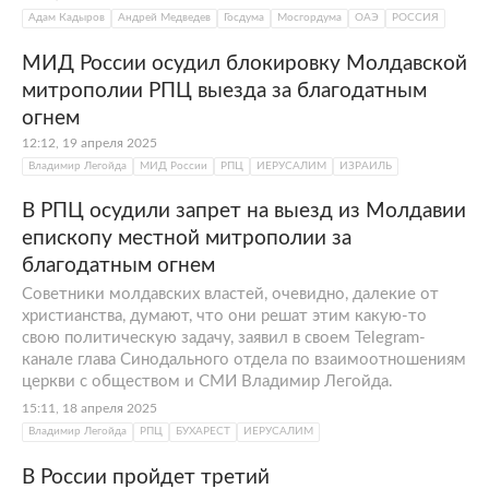
Патриаршего совета по культуре, в 2011-м —
Адам Кадыров
Андрей Медведев
Госдума
Мосгордума
ОАЭ
РОССИЯ
секретарем Высшего церковного совета
МИД России осудил блокировку Молдавской
РПЦ и членом Патриаршей комиссии по
митрополии РПЦ выезда за благодатным
вопросам семьи, защиты материнства и
огнем
детства. В 2015 году, согласно решению
12:12, 19 апреля 2025
Священного синода, Легойда получил
Владимир Легойда
МИД России
РПЦ
ИЕРУСАЛИМ
ИЗРАИЛЬ
должность председателя Синодального
отдела по взаимоотношениям Церкви с
В РПЦ осудили запрет на выезд из Молдавии
обществом и СМИ. В 2019 году также был
епископу местной митрополии за
назначен врио главы пресс-службы
благодатным огнем
Московского патриархата и всея Руси.
Советники молдавских властей, очевидно, далекие от
христианства, думают, что они решат этим какую-то
свою политическую задачу, заявил в своем Telegram-
канале глава Синодального отдела по взаимоотношениям
церкви с обществом и СМИ Владимир Легойда.
15:11, 18 апреля 2025
Владимир Легойда
РПЦ
БУХАРЕСТ
ИЕРУСАЛИМ
В России пройдет третий