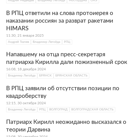
Андрей Медведев
Владимир Легойда
Мосгордума
ОАЭ
В РПЦ ответили на слова протоиерея о
наказании россиян за разврат ракетами
HIMARS
11:30, 21 января 2025
Андрей Ткачев
Владимир Легойда
РПЦ
Напавшему на отца пресс-секретаря
патриарха Кирилла дали пожизненный срок
16:08, 18 декабря 2024
Владимир Легойда
БРЯНСК
БРЯНСКАЯ ОБЛАСТЬ
В РПЦ заявили об отсутствии позиции по
квадроберству
12:15, 30 октября 2024
Владимир Легойда
РПЦ
ВОЛГОГРАД
ВОЛГОГРАДСКАЯ ОБЛАСТЬ
Патриарх Кирилл неожиданно высказался о
теории Дарвина
15:08, 30 сентября 2024