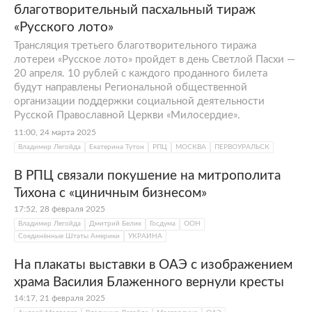
благотворительный пасхальный тираж
«Русского лото»
Трансляция третьего благотворительного тиража
лотереи «Русское лото» пройдет в день Светлой Пасхи —
20 апреля. 10 рублей с каждого проданного билета
будут направлены Региональной общественной
организации поддержки социальной деятельности
Русской Православной Церкви «Милосердие».
11:00, 24 марта 2025
Владимир Легойда
Екатерина Тутон
РПЦ
МОСКВА
ПЕРВОУРАЛЬСК
В РПЦ связали покушение на митрополита
Тихона с «циничным бизнесом»
17:52, 28 февраля 2025
Владимир Легойда
Дмитрий Белик
Госдума
ООН
Соединённые Штаты Америки
УКРАИНА
На плакаты выставки в ОАЭ с изображением
храма Василия Блаженного вернули кресты
14:17, 21 февраля 2025