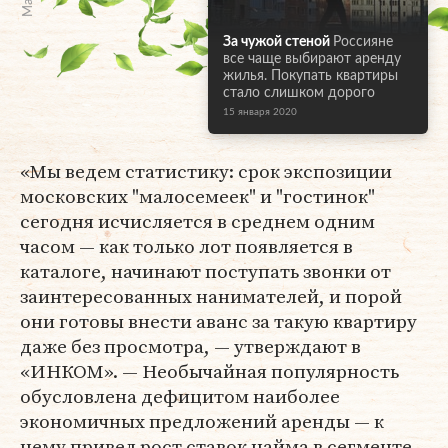
За чужой стеной
Россияне
все чаще выбирают аренду
жилья. Покупать квартиры
стало слишком дорого
15 января 2020
«Мы ведем статистику: срок экспозиции
московских "малосемеек" и "гостинок"
сегодня исчисляется в среднем одним
часом — как только лот появляется в
каталоге, начинают поступать звонки от
заинтересованных нанимателей, и порой
они готовы внести аванс за такую квартиру
даже без просмотра, — утверждают в
«ИНКОМ». — Необычайная популярность
обусловлена дефицитом наиболее
экономичных предложений аренды — к
нему привел рост ставок найма в сегменте