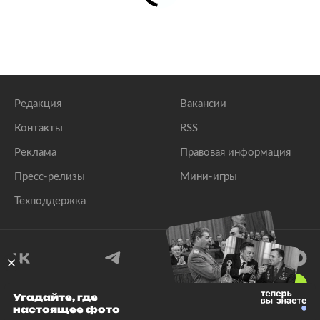
Редакция
Вакансии
Контакты
RSS
Реклама
Правовая информация
Пресс-релизы
Мини-игры
Техподдержка
18
+
Угадайте, где
настоящее фото
© 1999–2026 Все права защищены.
ООО «Лента.Ру»