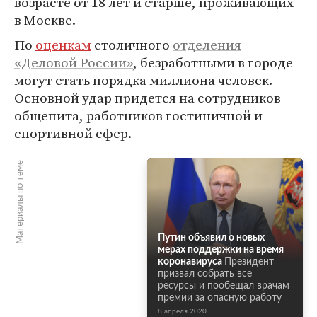
возрасте от 18 лет и старше, проживающих
в Москве.
По
оценкам
столичного
отделения
«Деловой России»
, безработными в городе
могут стать порядка миллиона человек.
Основной удар придется на сотрудников
общепита, работников гостиничной и
спортивной сфер.
Материалы по теме
Путин объявил о новых
мерах поддержки на время
коронавируса
Президент
призвал собрать все
ресурсы и пообещал врачам
премии за опасную работу
8 апреля 2020