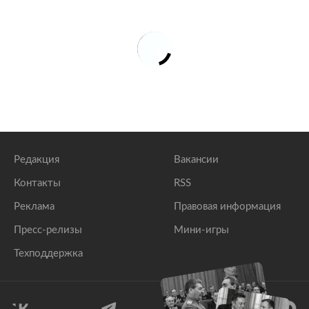
Редакция
Вакансии
Контакты
RSS
Реклама
Правовая информация
Пресс-релизы
Мини-игры
Техподдержка