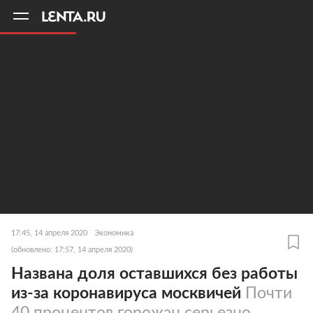
11
A
17:45, 14 апреля 2020
Экономика
(обновлено: 17:57, 14 апреля 2020)
Названа доля оставшихся без работы
из-за коронавируса москвичей
Почти
40 процентов горожан серьезно