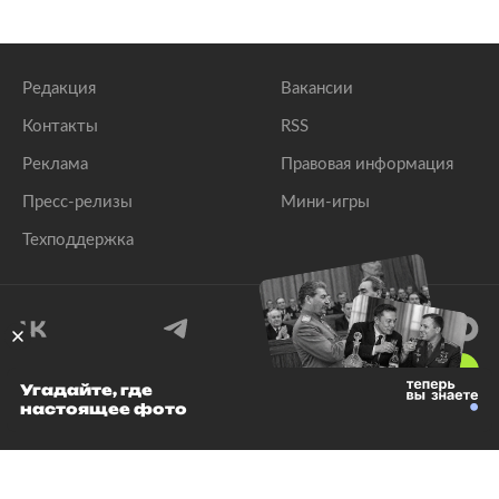
Редакция
Вакансии
Контакты
RSS
Реклама
Правовая информация
Пресс-релизы
Мини-игры
Техподдержка
18
+
Угадайте, где
настоящее фото
© 1999–2026 Все права защищены.
ООО «Лента.Ру»
Лента добра
деактивирована. Добро