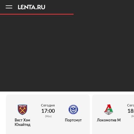
11
A
Сегодня
Сег
17:00
18
(Мск)
(М
Вест Хэм
Портсмут
Локомотив М
Юнайтед