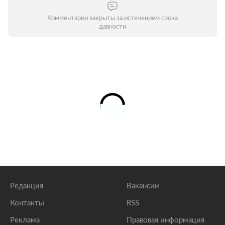
Комментарии закрыты за истечением срока
давности
Редакция
Вакансии
Контакты
RSS
Реклама
Правовая информация